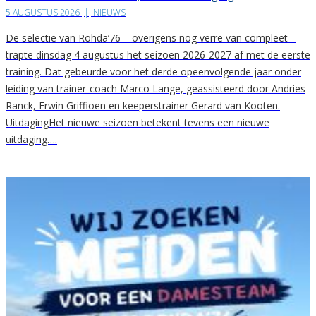
5 AUGUSTUS 2026
|
NIEUWS
De selectie van Rohda’76 – overigens nog verre van compleet –
trapte dinsdag 4 augustus het seizoen 2026-2027 af met de eerste
training. Dat gebeurde voor het derde opeenvolgende jaar onder
leiding van trainer-coach Marco Lange, geassisteerd door Andries
Ranck, Erwin Griffioen en keeperstrainer Gerard van Kooten.
UitdagingHet nieuwe seizoen betekent tevens een nieuwe
uitdaging….