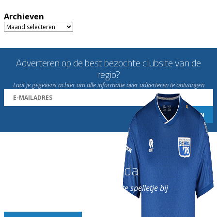
Archieven
Archieven
Adverteren op de best bezochte clubsite van de
regio?
Laat je gegevens achter om alle informatie over adverteren te ontvangen
Word nu lid van Rohda
en geniet iedere week van het leukste spelletje bij
de leukste club!