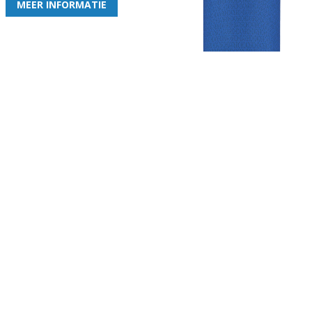
MEER INFORMATIE
Gezellige zaterdagvereniging in Bodegraven. Het eerste elftal bij
de heren komt uit in de vierde klasse.
Club
Roosters
Overige
Algemene
Speeldagenkalender
Alcoholrichtlijn
informatie
Bardienst
In de media
Bestuur &
Schoonmaakrooster
Diverse