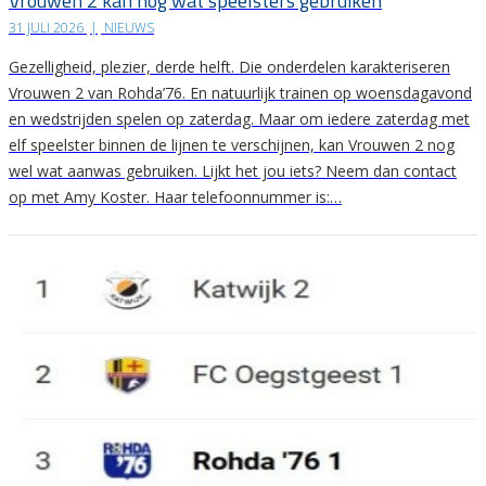
Vrouwen 2 kan nog wat speelsters gebruiken
31 JULI 2026
|
NIEUWS
Gezelligheid, plezier, derde helft. Die onderdelen karakteriseren
Vrouwen 2 van Rohda’76. En natuurlijk trainen op woensdagavond
en wedstrijden spelen op zaterdag. Maar om iedere zaterdag met
elf speelster binnen de lijnen te verschijnen, kan Vrouwen 2 nog
wel wat aanwas gebruiken. Lijkt het jou iets? Neem dan contact
op met Amy Koster. Haar telefoonnummer is:…