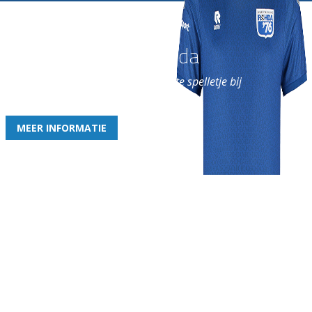
Word nu lid van Rohda
en geniet iedere week van het leukste spelletje bij
de leukste club!
MEER INFORMATIE
Gezellige zaterdagvereniging in Bodegraven. Het eerste elftal bij
de heren komt uit in de vierde klasse.