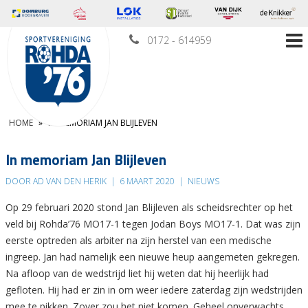
0172 - 614959
HOME
»
IN MEMORIAM JAN BLIJLEVEN
In memoriam Jan Blijleven
DOOR AD VAN DEN HERIK
|
6 MAART 2020
|
NIEUWS
Op 29 februari 2020 stond Jan Blijleven als scheidsrechter op het
veld bij Rohda’76 MO17-1 tegen Jodan Boys MO17-1. Dat was zijn
eerste optreden als arbiter na zijn herstel van een medische
ingreep. Jan had namelijk een nieuwe heup aangemeten gekregen.
Na afloop van de wedstrijd liet hij weten dat hij heerlijk had
gefloten. Hij had er zin in om weer iedere zaterdag zijn wedstrijden
mee te pikken. Zover zou het niet komen. Geheel onverwachts