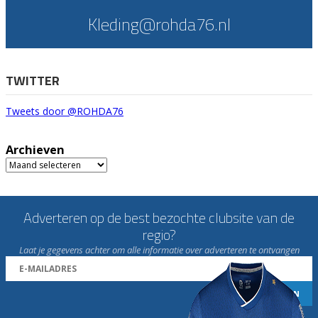
Kleding@rohda76.nl
TWITTER
Tweets door @ROHDA76
Archieven
Archieven
Adverteren op de best bezochte clubsite van de
regio?
Laat je gegevens achter om alle informatie over adverteren te ontvangen