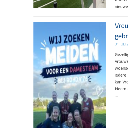
nieuwe
Vrou
gebr
31 JULI
Gezelli
Vrouwe
woensd
iedere 
kan Vr
Neem d
…