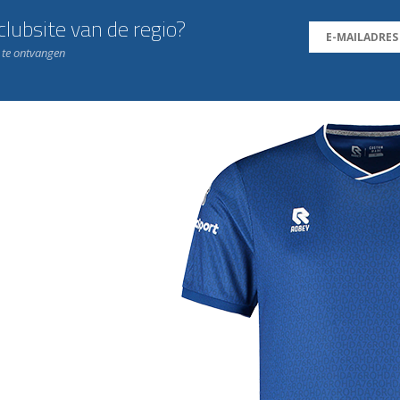
lubsite van de regio?
n te ontvangen
j de leukste club!