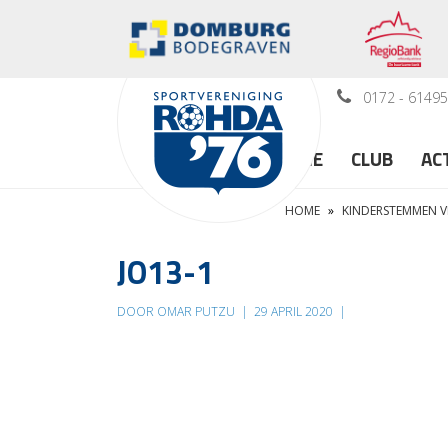
0172 - 6149
HOME
CLUB
AC
HOME
»
KINDERSTEMMEN V
JO13-1
DOOR OMAR PUTZU
|
29 APRIL 2020
|