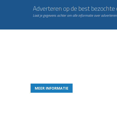
Adverteren op de best bezochte c
Laat je gegevens achter om alle informatie over advertere
Word nu lid van Rohda
en geniet iedere week van het leukste spelletje bi
MEER INFORMATIE