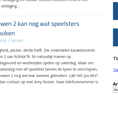
 uitdaging….
wen 2 kan nog wat speelsters
uiken
 2026
|
NIEUWS
gheid, plezier, derde helft. Die onderdelen karakteriseren
n 2 van Rohda’76. En natuurlijk trainen op
T
agavond en wedstrijden spelen op zaterdag. Maar om
zaterdag met elf speelster binnen de lijnen te verschijnen,
Tw
ouwen 2 nog wel wat aanwas gebruiken. Lijkt het jou iets?
an contact op met Amy Koster. Haar telefoonnummer is:
Ar
Ar