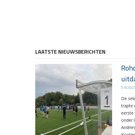
LAATSTE NIEUWSBERICHTEN
Rohd
uitd
5 AUGU
De sel
trapte
eerste
onder 
Andrie
Kooten