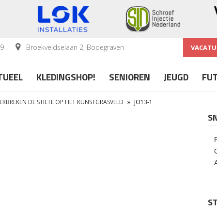
59
Broekveldselaan 2, Bodegraven
VACATU
TUEEL
KLEDINGSHOP!
SENIOREN
JEUGD
FU
ERBREKEN DE STILTE OP HET KUNSTGRASVELD
»
JO13-1
S
ST