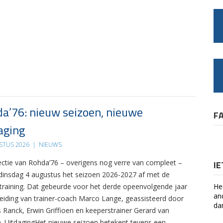
a’76: nieuw seizoen, nieuwe
F
aging
STUS 2026
|
NIEUWS
ectie van Rohda’76 – overigens nog verre van compleet –
I
 dinsdag 4 augustus het seizoen 2026-2027 af met de
 training. Dat gebeurde voor het derde opeenvolgende jaar
He
an
leiding van trainer-coach Marco Lange, geassisteerd door
da
s Ranck, Erwin Griffioen en keeperstrainer Gerard van
. UitdagingHet nieuwe seizoen betekent tevens een