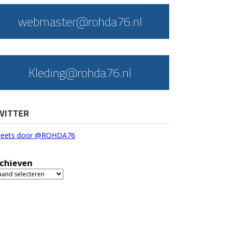
webmaster@rohda76.nl
Kleding@rohda76.nl
WITTER
eets door @ROHDA76
chieven
chieven