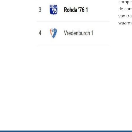
compet
de com
van tr
waarme