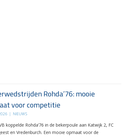
rwedstrijden Rohda’76: mooie
at voor competitie
 2026
|
NIEUWS
B koppelde Rohda’76 in de bekerpoule aan Katwijk 2, FC
eest en Vredenburch. Een mooie opmaat voor de