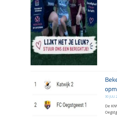
Beke
opma
30 JULI
De KNV
Oegstg