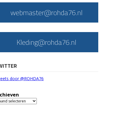
webmaster@rohda76.nl
Kleding@rohda76.nl
WITTER
eets door @ROHDA76
chieven
chieven