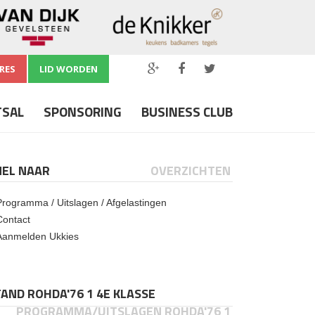
RES
LID WORDEN
TSAL
SPONSORING
BUSINESS CLUB
NEL NAAR
OVERZICHTEN
Programma / Uitslagen / Afgelastingen
Contact
Aanmelden Ukkies
AND ROHDA'76 1 4E KLASSE
PROGRAMMA/UITSLAGEN ROHDA'76 1