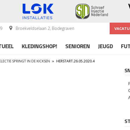
59
Broekveldselaan 2, Bodegraven
VACATU
TUEEL
KLEDINGSHOP!
SENIOREN
JEUGD
FU
LECTIE SPRINGT IN DE KICKSEN
»
HERSTART.26.05.2020.4
S
ST