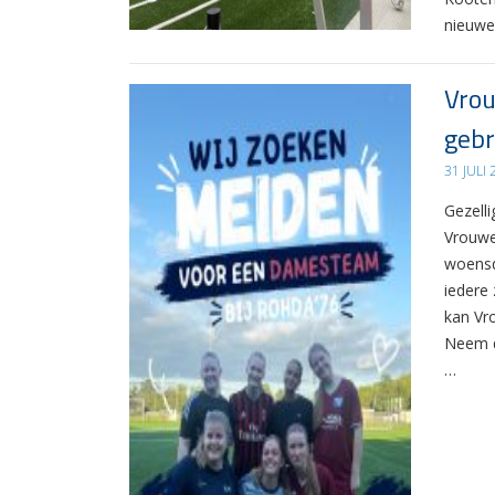
nieuwe
Vrou
gebr
31 JULI
Gezelli
Vrouwe
woensd
iedere 
kan Vr
Neem d
…