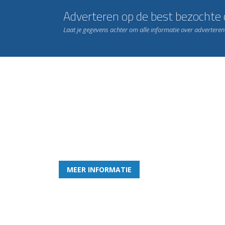
Adverteren op de best bezochte c
Laat je gegevens achter om alle informatie over advertere
Word nu lid van Rohda
en geniet iedere week van het leukste spelletje bi
MEER INFORMATIE