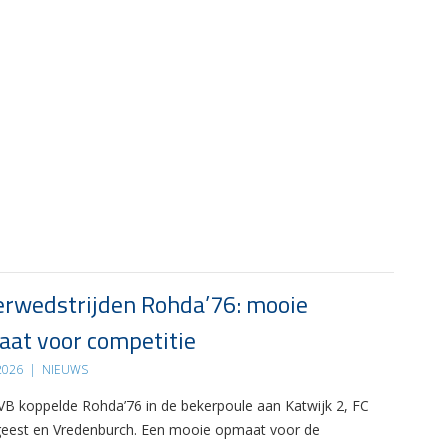
rwedstrijden Rohda’76: mooie
at voor competitie
 2026
|
NIEUWS
B koppelde Rohda’76 in de bekerpoule aan Katwijk 2, FC
eest en Vredenburch. Een mooie opmaat voor de