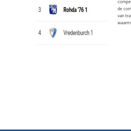
compet
de com
van tr
waarme