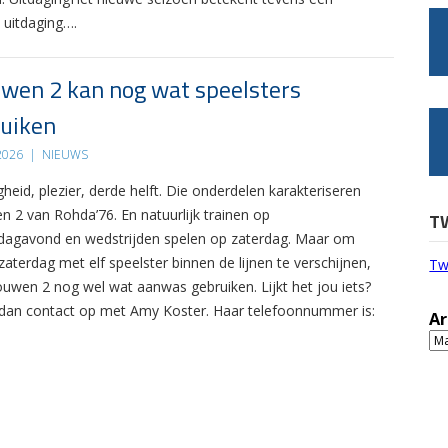
 uitdaging….
wen 2 kan nog wat speelsters
uiken
 2026
|
NIEUWS
gheid, plezier, derde helft. Die onderdelen karakteriseren
n 2 van Rohda’76. En natuurlijk trainen op
T
agavond en wedstrijden spelen op zaterdag. Maar om
zaterdag met elf speelster binnen de lijnen te verschijnen,
Tw
ouwen 2 nog wel wat aanwas gebruiken. Lijkt het jou iets?
an contact op met Amy Koster. Haar telefoonnummer is:
Ar
Ar