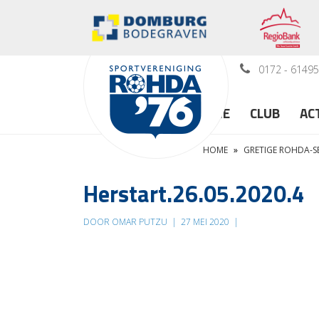
0172 - 6149
HOME
CLUB
AC
HOME
»
GRETIGE ROHDA-SE
Herstart.26.05.2020.4
DOOR OMAR PUTZU
|
27 MEI 2020
|