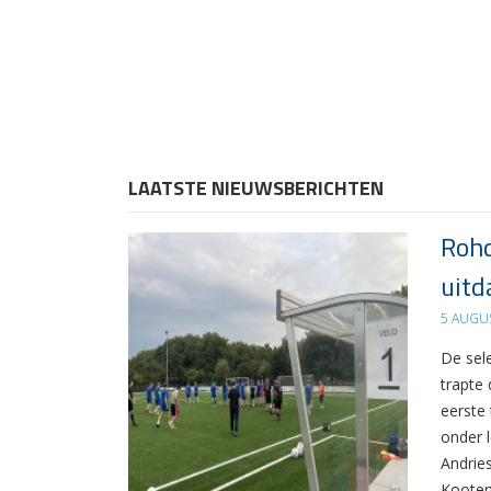
LAATSTE NIEUWSBERICHTEN
Rohd
uitd
5 AUGU
De sel
trapte
eerste
onder 
Andrie
Kooten