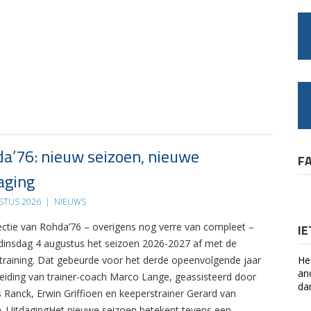
a’76: nieuw seizoen, nieuwe
F
aging
STUS 2026
|
NIEUWS
ectie van Rohda’76 – overigens nog verre van compleet –
I
 dinsdag 4 augustus het seizoen 2026-2027 af met de
 training. Dat gebeurde voor het derde opeenvolgende jaar
He
an
leiding van trainer-coach Marco Lange, geassisteerd door
da
s Ranck, Erwin Griffioen en keeperstrainer Gerard van
. UitdagingHet nieuwe seizoen betekent tevens een