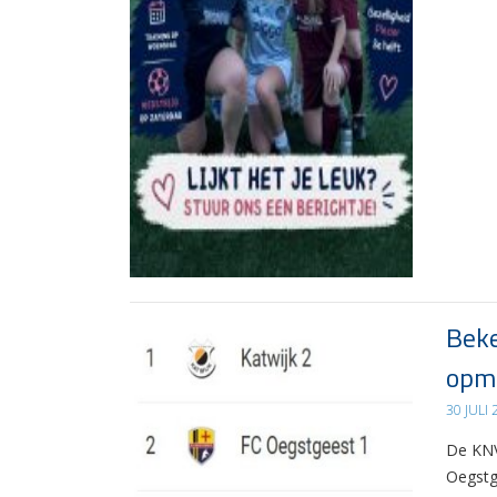
Beke
opma
30 JULI
De KNV
Oegstg