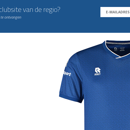
lubsite van de regio?
n te ontvangen
j de leukste club!