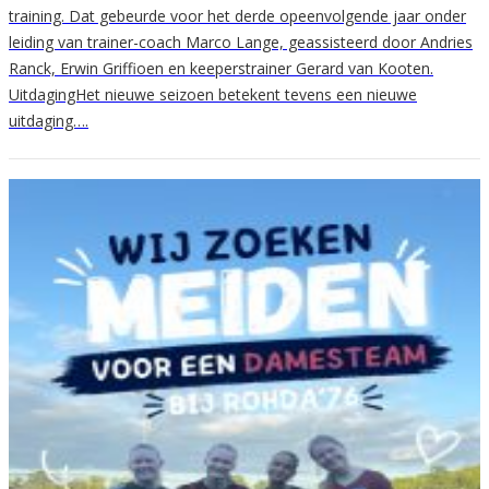
training. Dat gebeurde voor het derde opeenvolgende jaar onder
leiding van trainer-coach Marco Lange, geassisteerd door Andries
Ranck, Erwin Griffioen en keeperstrainer Gerard van Kooten.
UitdagingHet nieuwe seizoen betekent tevens een nieuwe
uitdaging….