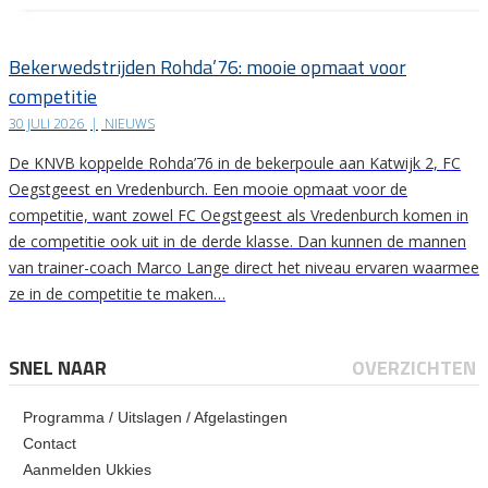
Bekerwedstrijden Rohda’76: mooie opmaat voor
competitie
30 JULI 2026
|
NIEUWS
De KNVB koppelde Rohda’76 in de bekerpoule aan Katwijk 2, FC
Oegstgeest en Vredenburch. Een mooie opmaat voor de
competitie, want zowel FC Oegstgeest als Vredenburch komen in
de competitie ook uit in de derde klasse. Dan kunnen de mannen
van trainer-coach Marco Lange direct het niveau ervaren waarmee
ze in de competitie te maken…
SNEL NAAR
OVERZICHTEN
Programma / Uitslagen / Afgelastingen
Contact
Aanmelden Ukkies