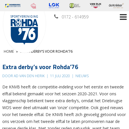
0172 - 614959
HOME
»
EXTRA DERBY’S VOOR ROHDA’76
Extra derby’s voor Rohda’76
DOOR AD VAN DEN HERIK
|
11 JULI 2020
|
NIEUWS
De KNVB heeft de competitie-indeling voor het eerste en tweede
elftal bekend gemaakt voor het seizoen 2020-2021. Voor ons
vlaggenschip betekent twee extra derby’s, omdat het Driebrugse
WDS weer deel uitmaakt van ‘onze’ competitie. Ook goed nieuws
voor het tweede elftal. De KNVB heeft zich gevoelig getoond voor
ons verzoek om het tweede elftal te laten promoveren naar de
reserve derde klas. Niet zonder reden natuurlijk, want het team