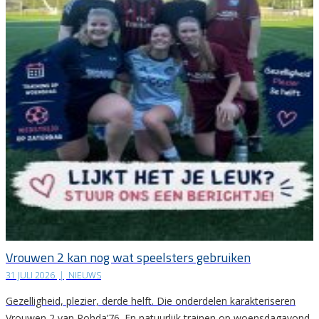
Vrouwen 2 kan nog wat speelsters gebruiken
31 JULI 2026
|
NIEUWS
Gezelligheid, plezier, derde helft. Die onderdelen karakteriseren
Vrouwen 2 van Rohda’76. En natuurlijk trainen op woensdagavond