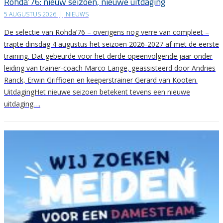
Rohda’76: nieuw seizoen, nieuwe uitdaging
5 AUGUSTUS 2026
|
NIEUWS
De selectie van Rohda’76 – overigens nog verre van compleet –
trapte dinsdag 4 augustus het seizoen 2026-2027 af met de eerste
training. Dat gebeurde voor het derde opeenvolgende jaar onder
leiding van trainer-coach Marco Lange, geassisteerd door Andries
Ranck, Erwin Griffioen en keeperstrainer Gerard van Kooten.
UitdagingHet nieuwe seizoen betekent tevens een nieuwe
uitdaging….