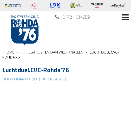
0172 - 614959
HOME
»
NU EVEN RUST EN DAN WEER KNALLEN
»
LUCHTDUEL.CVC-
ROHDA’76
Luchtduel.CVC-Rohda’76
DOOR OMAR PUTZU
|
18 JULI 2020
|