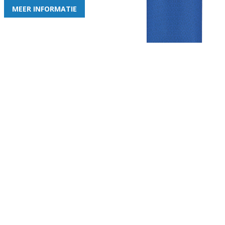
MEER INFORMATIE
Gezellige zaterdagvereniging in Bodegraven. Het eerste elftal bij
de heren komt uit in de vierde klasse.
Club
Roosters
Overige
Algemene
Speeldagenkalender
Alcoholrichtlijn
informatie
Bardienst
In de media
Bestuur &
Schoonmaakrooster
Diverse