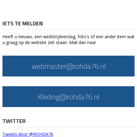
IETS TE MELDEN
Heeft u nieuws, een wedstrijdverslag, foto's of een ander item wat
u graag op de website ziet staan. Mail dan naar
webmaster@rohda76.nl
Kleding@rohda76.nl
TWITTER
Tweets door @ROHDA76