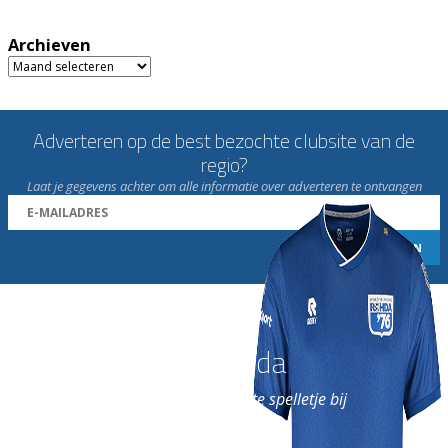
Archieven
Archieven
Adverteren op de best bezochte clubsite van de
regio?
Laat je gegevens achter om alle informatie over adverteren te ontvangen
Word nu lid van Rohda
en geniet iedere week van het leukste spelletje bij
de leukste club!