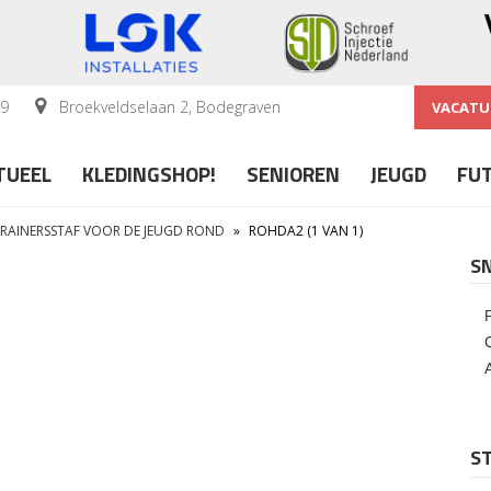
59
Broekveldselaan 2, Bodegraven
VACATU
TUEEL
KLEDINGSHOP!
SENIOREN
JEUGD
FU
TRAINERSSTAF VOOR DE JEUGD ROND
»
ROHDA2 (1 VAN 1)
S
ST