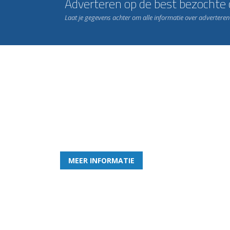
Adverteren op de best bezochte c
Laat je gegevens achter om alle informatie over advertere
Word nu lid van Rohda
en geniet iedere week van het leukste spelletje bi
MEER INFORMATIE