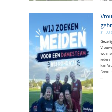
Vrou
gebr
31 JULI
Gezelli
Vrouwe
woensd
iedere 
kan Vr
Neem d
…