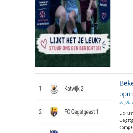
Beke
opma
30 JULI
De KNV
Oegstg
compet