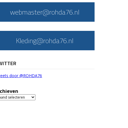
webmaster@rohda76.nl
Kleding@rohda76.nl
WITTER
eets door @ROHDA76
chieven
chieven