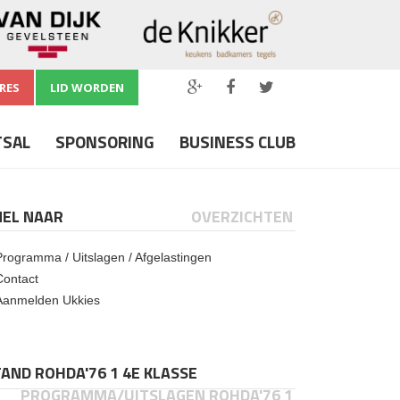
RES
LID WORDEN
TSAL
SPONSORING
BUSINESS CLUB
NEL NAAR
OVERZICHTEN
Programma / Uitslagen / Afgelastingen
Contact
Aanmelden Ukkies
AND ROHDA'76 1 4E KLASSE
PROGRAMMA/UITSLAGEN ROHDA'76 1