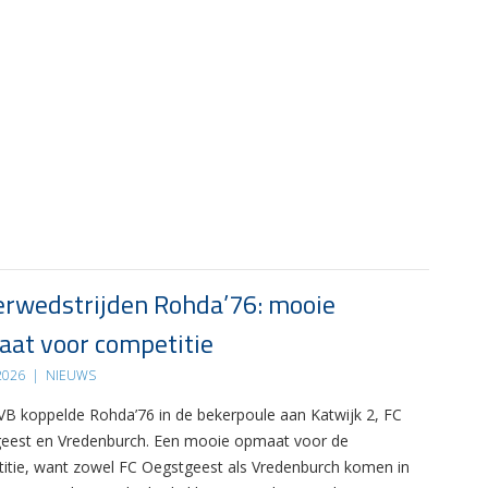
rwedstrijden Rohda’76: mooie
at voor competitie
 2026
|
NIEUWS
B koppelde Rohda’76 in de bekerpoule aan Katwijk 2, FC
eest en Vredenburch. Een mooie opmaat voor de
itie, want zowel FC Oegstgeest als Vredenburch komen in