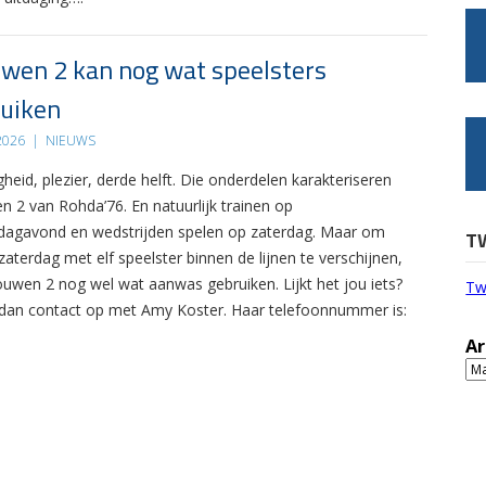
wen 2 kan nog wat speelsters
uiken
 2026
|
NIEUWS
gheid, plezier, derde helft. Die onderdelen karakteriseren
n 2 van Rohda’76. En natuurlijk trainen op
agavond en wedstrijden spelen op zaterdag. Maar om
T
zaterdag met elf speelster binnen de lijnen te verschijnen,
ouwen 2 nog wel wat aanwas gebruiken. Lijkt het jou iets?
Tw
an contact op met Amy Koster. Haar telefoonnummer is:
Ar
Ar