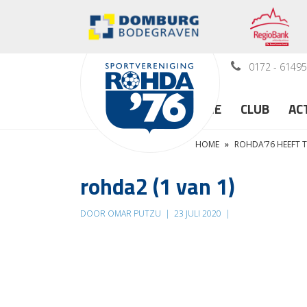
0172 - 6149
HOME
CLUB
AC
HOME
»
ROHDA’76 HEEFT 
rohda2 (1 van 1)
DOOR OMAR PUTZU
|
23 JULI 2020
|