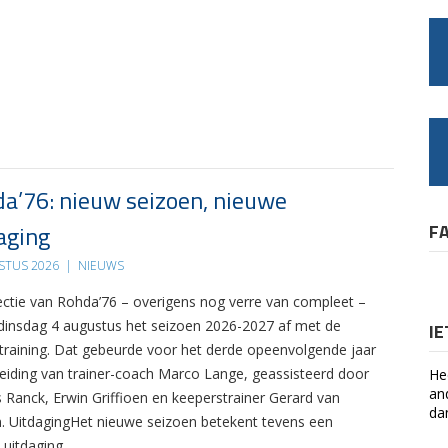
a’76: nieuw seizoen, nieuwe
aging
F
STUS 2026
|
NIEUWS
ectie van Rohda’76 – overigens nog verre van compleet –
 dinsdag 4 augustus het seizoen 2026-2027 af met de
I
 training. Dat gebeurde voor het derde opeenvolgende jaar
leiding van trainer-coach Marco Lange, geassisteerd door
He
an
s Ranck, Erwin Griffioen en keeperstrainer Gerard van
da
. UitdagingHet nieuwe seizoen betekent tevens een
 uitdaging….