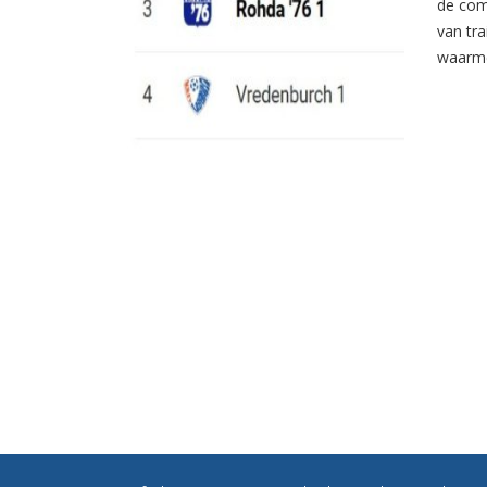
de com
van tr
waarme