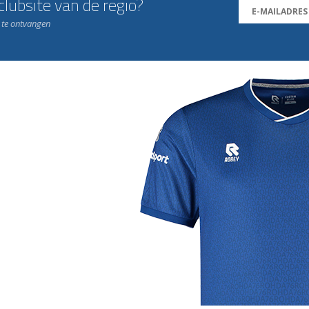
lubsite van de regio?
n te ontvangen
j de leukste club!