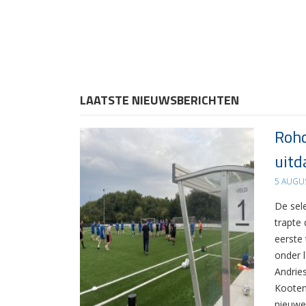
LAATSTE NIEUWSBERICHTEN
Rohd
uitd
5 AUGU
De sel
trapte
eerste
onder 
Andrie
Kooten
nieuwe