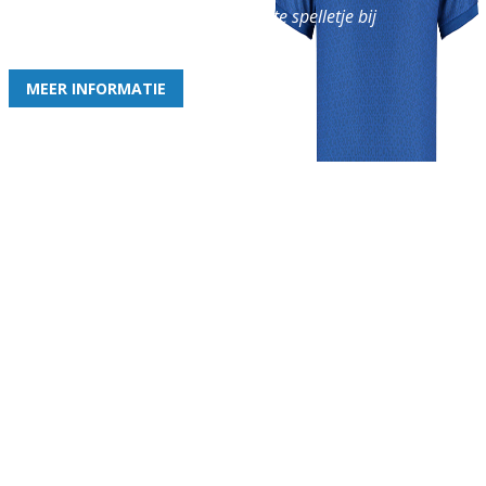
en geniet iedere week van het leukste spelletje bij
de leukste club!
MEER INFORMATIE
Gezellige zaterdagvereniging in Bodegraven. Het eerste elftal bij
de heren komt uit in de vierde klasse.
Club
Roosters
Overige