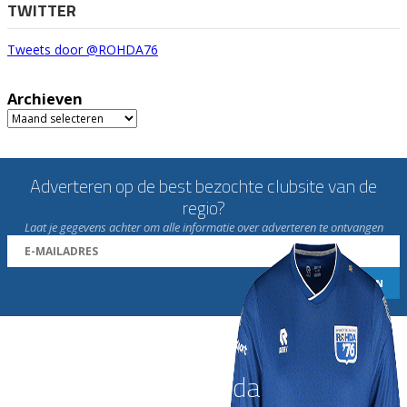
TWITTER
Tweets door @ROHDA76
Archieven
Archieven
Adverteren op de best bezochte clubsite van de
regio?
Laat je gegevens achter om alle informatie over adverteren te ontvangen
Word nu lid van Rohda