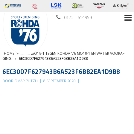
0172 - 614959
HOME
»
VVOR MO19-1 TEGEN ROHDA ’76 MO19-1 EN WAT ER VOORAF
GING.
»
6EC30D7F627943B6A523F6BB2EA1D9B8
6EC30D7F627943B6A523F6BB2EA1D9B8
DOOR OMAR PUTZU
|
8 SEPTEMBER 2020
|