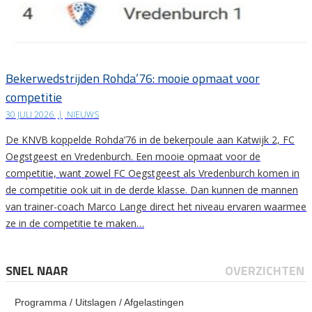
Bekerwedstrijden Rohda’76: mooie opmaat voor
competitie
30 JULI 2026
|
NIEUWS
De KNVB koppelde Rohda’76 in de bekerpoule aan Katwijk 2, FC
Oegstgeest en Vredenburch. Een mooie opmaat voor de
competitie, want zowel FC Oegstgeest als Vredenburch komen in
de competitie ook uit in de derde klasse. Dan kunnen de mannen
van trainer-coach Marco Lange direct het niveau ervaren waarmee
ze in de competitie te maken…
SNEL NAAR
OVERZICHTEN
Programma / Uitslagen / Afgelastingen