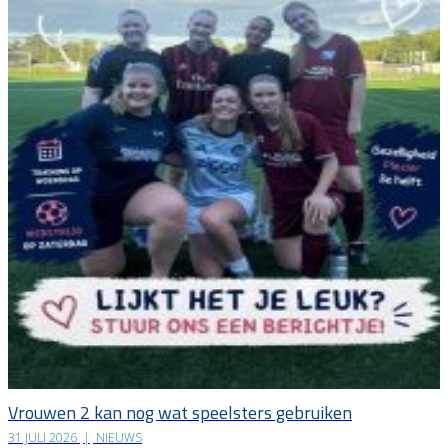
Vrouwen 2 kan nog wat speelsters gebruiken
31 JULI 2026
|
NIEUWS