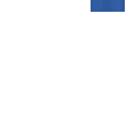
Gezellige zaterdagvereniging in Bodegraven. Het eerste elftal bij
de heren komt uit in de vierde klasse.
Club
Roosters
Overige
Algemene
Speeldagenkalender
Alcoholrichtlijn
informatie
Bardienst
In de media
Bestuur &
Schoonmaakrooster
Diverse
Commissies
kleedkamers
links