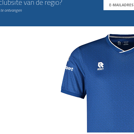
lubsite van de regio?
n te ontvangen
j de leukste club!