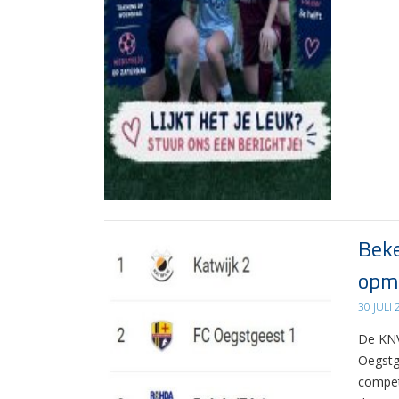
Beke
opma
30 JULI
De KNV
Oegstg
compet