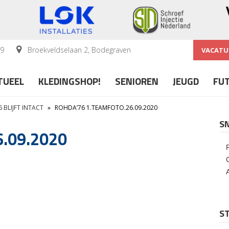
59
Broekveldselaan 2, Bodegraven
VACATU
TUEEL
KLEDINGSHOP!
SENIOREN
JEUGD
FU
 BLIJFT INTACT
»
ROHDA’76 1.TEAMFOTO.26.09.2020
S
6.09.2020
ST