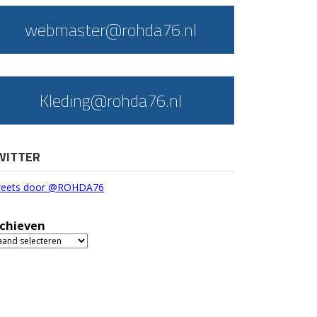
webmaster@rohda76.nl
Kleding@rohda76.nl
WITTER
eets door @ROHDA76
chieven
chieven