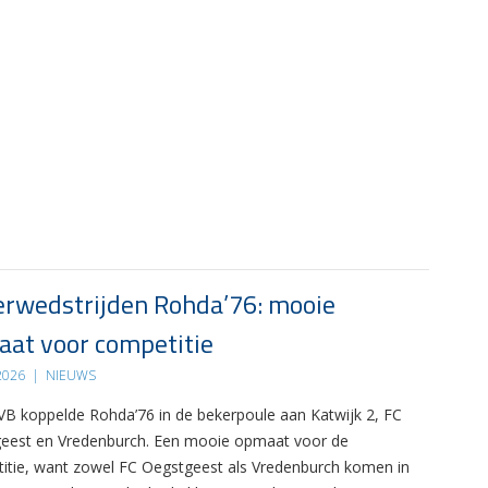
rwedstrijden Rohda’76: mooie
at voor competitie
 2026
|
NIEUWS
B koppelde Rohda’76 in de bekerpoule aan Katwijk 2, FC
eest en Vredenburch. Een mooie opmaat voor de
itie, want zowel FC Oegstgeest als Vredenburch komen in