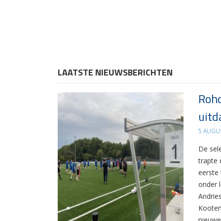
LAATSTE NIEUWSBERICHTEN
Rohd
uitd
5 AUGU
De sel
trapte
eerste
onder 
Andrie
Kooten
nieuwe