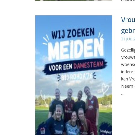
Vrou
gebr
31 JULI
Gezelli
Vrouwe
woensd
iedere 
kan Vr
Neem d
…