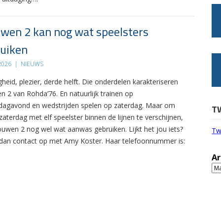
wen 2 kan nog wat speelsters
uiken
 2026
|
NIEUWS
gheid, plezier, derde helft. Die onderdelen karakteriseren
n 2 van Rohda’76. En natuurlijk trainen op
agavond en wedstrijden spelen op zaterdag. Maar om
T
zaterdag met elf speelster binnen de lijnen te verschijnen,
ouwen 2 nog wel wat aanwas gebruiken. Lijkt het jou iets?
Tw
an contact op met Amy Koster. Haar telefoonnummer is:
Ar
Ar