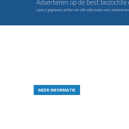
Adverteren op de best bezochte c
Laat je gegevens achter om alle informatie over advertere
Word nu lid van Rohda
en geniet iedere week van het leukste spelletje bi
MEER INFORMATIE