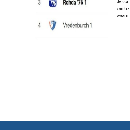
de com
van tr
waarme