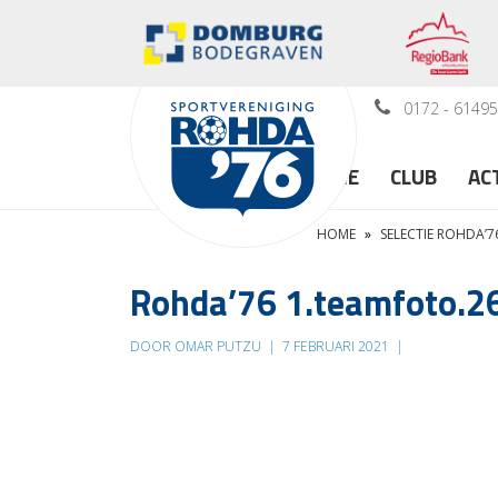
0172 - 6149
HOME
CLUB
AC
HOME
»
SELECTIE ROHDA’76
Rohda’76 1.teamfoto.2
DOOR OMAR PUTZU
|
7 FEBRUARI 2021
|