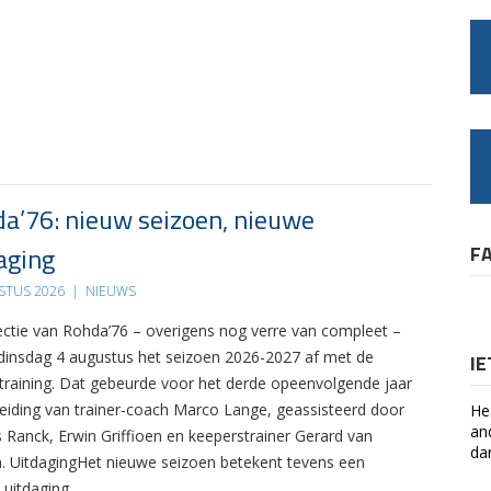
a’76: nieuw seizoen, nieuwe
aging
F
STUS 2026
|
NIEUWS
ectie van Rohda’76 – overigens nog verre van compleet –
 dinsdag 4 augustus het seizoen 2026-2027 af met de
I
 training. Dat gebeurde voor het derde opeenvolgende jaar
leiding van trainer-coach Marco Lange, geassisteerd door
He
an
s Ranck, Erwin Griffioen en keeperstrainer Gerard van
da
. UitdagingHet nieuwe seizoen betekent tevens een
 uitdaging….