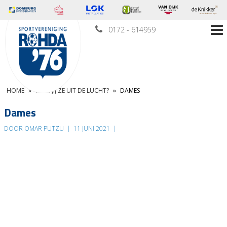
0172 - 614959
HOME
»
PLUK JIJ ZE UIT DE LUCHT?
»
DAMES
Dames
DOOR OMAR PUTZU
|
11 JUNI 2021
|