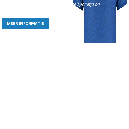
en geniet iedere week van het leukste spelletje bij
de leukste club!
MEER INFORMATIE
Gezellige zaterdagvereniging in Bodegraven. Het eerste elftal bij
de heren komt uit in de vierde klasse.
Club
Roosters
Overige