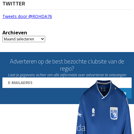
TWITTER
Tweets door @ROHDA76
Archieven
Archieven
Adverteren op de best bezochte clubsite van de
regio?
Laat je gegevens achter om alle informatie over adverteren te ontvangen
Word nu lid van Rohda