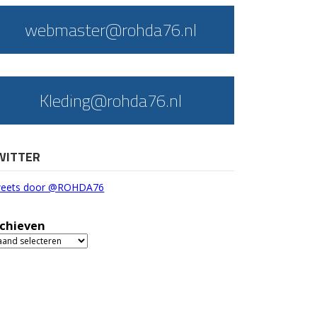
webmaster@rohda76.nl
Kleding@rohda76.nl
WITTER
eets door @ROHDA76
chieven
chieven