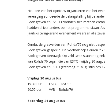
Het idee van het opnieuw organiseren van het eve
vereniging sondeerde de belangstelling bij de and
Bodegraven en RVC’33 toonden zich meteen enthou
hadden al iets anders op het programma staan. Als
jaarlijks terugkerend evenement waaraan alle zev
Omdat de grasvelden van Rohda’76 nog niet bespeel
Bodegraven gespeeld. De voetbalpotjes duren 2 x 3
Bodegraven-Reeuwijk. Op veld twee staan nog en
van Rohda’76 tegen die van ESTO (vrijdag 20 augus
Bodegraven en ESTO (zaterdag 21 augustus om 12.
Vrijdag 20 augustus
19.30 uur ESTO – RVC’33
20.55 uur VVB – Rohda’76
Zaterdag 21 augustus