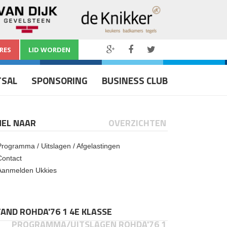
RES
LID WORDEN
TSAL
SPONSORING
BUSINESS CLUB
NEL NAAR
OVERZICHTEN
Programma / Uitslagen / Afgelastingen
Contact
Aanmelden Ukkies
AND ROHDA'76 1 4E KLASSE
PROGRAMMA/UITSLAGEN ROHDA'76 1