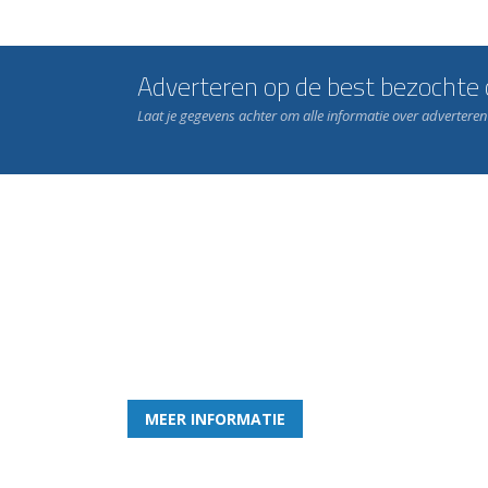
Adverteren op de best bezochte c
Laat je gegevens achter om alle informatie over advertere
Word nu lid van Rohda
en geniet iedere week van het leukste spelletje bi
MEER INFORMATIE