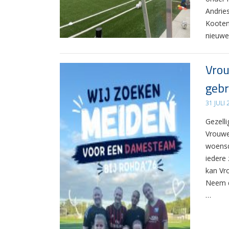
Andrie
Kooten
nieuwe
Vrou
gebr
31 JULI
Gezelli
Vrouwe
woensd
iedere 
kan Vr
Neem d
…