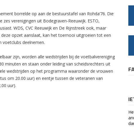
nement borrelde op aan de bestuurstafel van Rohda’76. Die
ere zes verenigingen uit Bodegraven-Reeuwijk. ESTO,
siast. WDS, CVC Reeuwijk en De Rijnstreek ook, maar
 deze opzet aanslaat, kan het toernooi uitgroeien tot een
en voetclubs deelnemen.
baar zijn, worden alle wedstrijden bij de voetbalvereniging
0 minuten en staan onder leiding van scheidsrechters uit
F
kele wedstrijden op het programma waaronder de vrouwen
tus om 20.00 uur) en eentje tussen de veteranen van
00 uur).
I
He
an
da