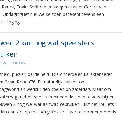
s Ranck, Erwin Griffioen en keeperstrainer Gerard van
. UitdagingHet nieuwe seizoen betekent tevens een
 uitdaging….
wen 2 kan nog wat speelsters
uiken
 2026
|
NIEUWS
gheid, plezier, derde helft. Die onderdelen karakteriseren
n 2 van Rohda’76. En natuurlijk trainen op
agavond en wedstrijden spelen op zaterdag. Maar om
zaterdag met elf speelster binnen de lijnen te verschijnen,
ouwen 2 nog wel wat aanwas gebruiken. Lijkt het jou iets?
an contact op met Amy Koster. Haar telefoonnummer is: