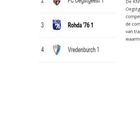
De KNV
Oegstg
compet
de com
van tr
waarme