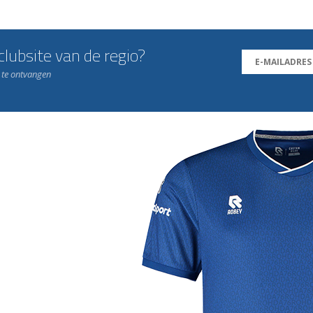
lubsite van de regio?
n te ontvangen
j de leukste club!