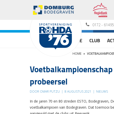
0172 - 6149
HOME
CLUB
AC
HOME
»
VOETBALKAMPIOEN
Voetbalkampioenschap 
probeersel
DOOR OMAR PUTZU
|
8 AUGUSTUS 2021
|
NIEUWS
In de jaren 70 en 80 streden ESTO, Bodegraven, De
voetbalkampioen van Bodegraven. Dat toernooi bele
aangevuld met de clubs uit Reeuwijk.