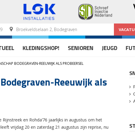
59
Broekveldselaan 2, Bodegraven
VACATU
TUEEL
KLEDINGSHOP!
SENIOREN
JEUGD
FU
SCHAP BODEGRAVEN-REEUWIJK ALS PROBEERSEL
S
Bodegraven-Reeuwijk als
 Rijnstreek en Rohda’76 jaarlijks in augustus om het
ST
eft vrijdag 20 en zaterdag 21 augustus zijn reprise, nu