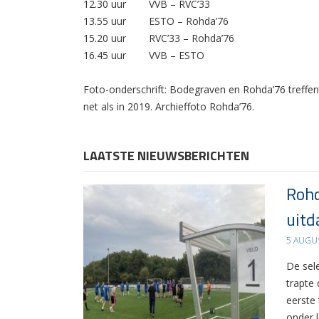
12.30 uur VVB – RVC’33
13.55 uur ESTO – Rohda’76
15.20 uur RVC’33 – Rohda’76
16.45 uur VVB – ESTO
Foto-onderschrift: Bodegraven en Rohda’76 treffen e
net als in 2019. Archieffoto Rohda’76.
LAATSTE NIEUWSBERICHTEN
Rohd
uitd
5 AUGU
De sel
trapte
eerste
onder 