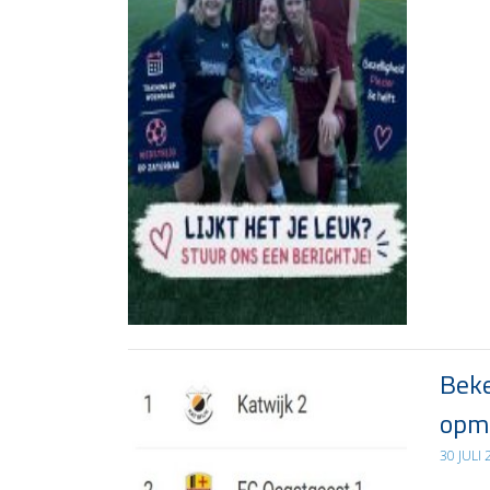
Beke
opma
30 JULI