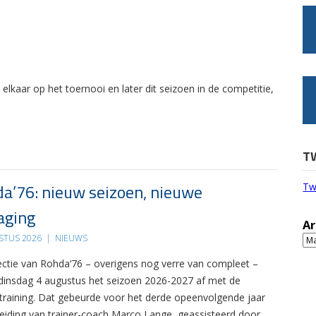
lkaar op het toernooi en later dit seizoen in de competitie,
T
a’76: nieuw seizoen, nieuwe
Tw
aging
Ar
STUS 2026
|
NIEUWS
Ar
ectie van Rohda’76 – overigens nog verre van compleet –
 dinsdag 4 augustus het seizoen 2026-2027 af met de
 training. Dat gebeurde voor het derde opeenvolgende jaar
leiding van trainer-coach Marco Lange, geassisteerd door