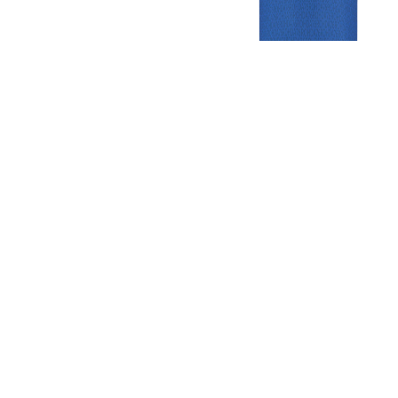
Gezellige zaterdagvereniging in Bodegraven. Het eerste elftal bij
de heren komt uit in de vierde klasse.
Club
Roosters
Overige
Algemene
Speeldagenkalender
Alcoholrichtlijn
informatie
Bardienst
In de media
Bestuur &
Schoonmaakrooster
Diverse
Commissies
kleedkamers
links