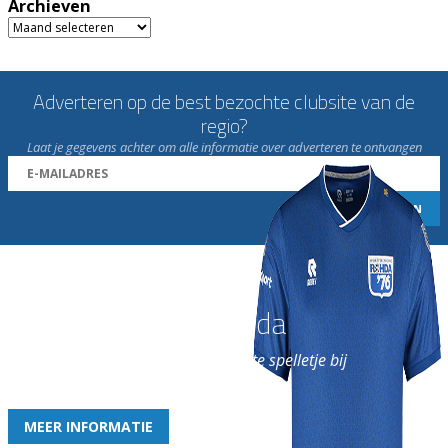
Archieven
Archieven
Adverteren op de best bezochte clubsite van de
regio?
Laat je gegevens achter om alle informatie over adverteren te ontvangen
Word nu lid van Rohda
en geniet iedere week van het leukste spelletje bij
de leukste club!
MEER INFORMATIE