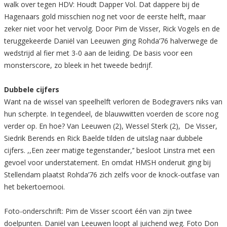
walk over tegen HDV: Houdt Dapper Vol. Dat dappere bij de
Hagenaars gold misschien nog net voor de eerste helft, maar
zeker niet voor het vervolg. Door Pim de Visser, Rick Vogels en de
teruggekeerde Daniël van Leeuwen ging Rohda’76 halverwege de
wedstrijd al fier met 3-0 aan de leiding. De basis voor een
monsterscore, zo bleek in het tweede bedrijf.
Dubbele cijfers
Want na de wissel van speelhelft verloren de Bodegravers niks van
hun scherpte. In tegendeel, de blauwwitten voerden de score nog
verder op. En hoe? Van Leeuwen (2), Wessel Sterk (2), De Visser,
Siedrik Berends en Rick Baelde tilden de uitslag naar dubbele
cijfers. ,,Een zeer matige tegenstander,’’ besloot Linstra met een
gevoel voor understatement. En omdat HMSH onderuit ging bij
Stellendam plaatst Rohda’76 zich zelfs voor de knock-outfase van
het bekertoernooi.
Foto-onderschrift: Pim de Visser scoort één van zijn twee
doelpunten. Daniël van Leeuwen loopt al juichend weg. Foto Don