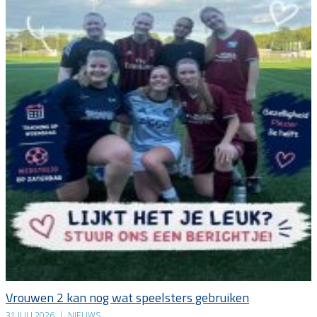
Vrouwen 2 kan nog wat speelsters gebruiken
31 JULI 2026
|
NIEUWS