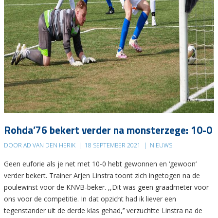
Rohda’76 bekert verder na monsterzege: 10-0
DOOR AD VAN DEN HERIK
|
18 SEPTEMBER 2021
|
NIEUWS
Geen euforie als je net met 10-0 hebt gewonnen en ‘gewoon’
verder bekert. Trainer Arjen Linstra toont zich ingetogen na de
poulewinst voor de KNVB-beker. ,,Dit was geen graadmeter voor
ons voor de competitie. In dat opzicht had ik liever een
tegenstander uit de derde klas gehad,’’ verzuchtte Linstra na de