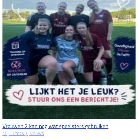
Vrouwen 2 kan nog wat speelsters gebruiken
31 JULI 2026
|
NIEUWS