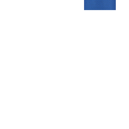
Gezellige zaterdagvereniging in Bodegraven. Het eerste elftal bij
de heren komt uit in de vierde klasse.
Club
Roosters
Overige
Algemene
Speeldagenkalender
Alcoholrichtlijn
informatie
Bardienst
In de media
Bestuur &
Schoonmaakrooster
Diverse
Commissies
kleedkamers
links