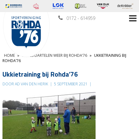
0172 - 614959
HOME
»
UKKIES DARTELEN WEER BIJ ROHDA’76
»
UKKIETRAINING BIJ
ROHDA’76
Ukkietraining bij Rohda’76
DOOR AD VAN DEN HERIK
|
5 SEPTEMBER 2021
|