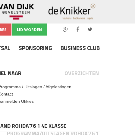
RES
LID WORDEN
TSAL
SPONSORING
BUSINESS CLUB
NEL NAAR
OVERZICHTEN
Programma / Uitslagen / Afgelastingen
Contact
Aanmelden Ukkies
AND ROHDA'76 1 4E KLASSE
PROGRAMMA/UITSLAGEN ROHDA'76 1