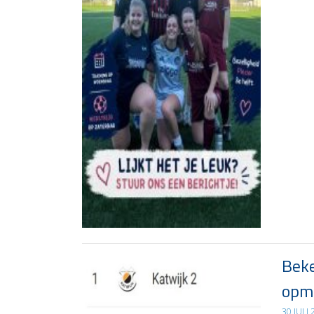
Beke
opma
30 JULI