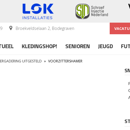
59
Broekveldselaan 2, Bodegraven
VACATU
TUEEL
KLEDINGSHOP!
SENIOREN
JEUGD
FU
ERGADERING UITGESTELD
»
VOORZITTERSHAMER
S
ST