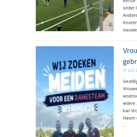
eerste
onder 
Andrie
Kooten
nieuwe
Vrou
gebr
31 JULI
Gezelli
Vrouwe
woensd
iedere 
kan Vr
Neem d
…