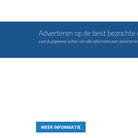
Adverteren op de best bezochte c
Laat je gegevens achter om alle informatie over advertere
Word nu lid van Rohda
en geniet iedere week van het leukste spelletje bi
MEER INFORMATIE