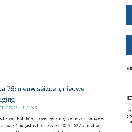
F
a’76: nieuw seizoen, nieuwe
aging
I
STUS 2026
|
NIEUWS
He
an
ectie van Rohda’76 – overigens nog verre van compleet –
da
 dinsdag 4 augustus het seizoen 2026-2027 af met de