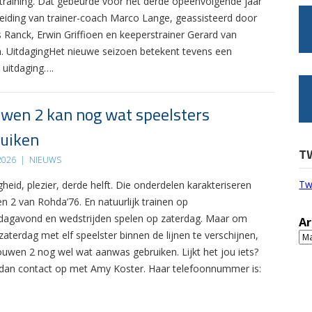
 training. Dat gebeurde voor het derde opeenvolgende jaar
leiding van trainer-coach Marco Lange, geassisteerd door
s Ranck, Erwin Griffioen en keeperstrainer Gerard van
. UitdagingHet nieuwe seizoen betekent tevens een
 uitdaging….
wen 2 kan nog wat speelsters
uiken
T
 2026
|
NIEUWS
Tw
gheid, plezier, derde helft. Die onderdelen karakteriseren
n 2 van Rohda’76. En natuurlijk trainen op
agavond en wedstrijden spelen op zaterdag. Maar om
Ar
zaterdag met elf speelster binnen de lijnen te verschijnen,
Ar
ouwen 2 nog wel wat aanwas gebruiken. Lijkt het jou iets?
an contact op met Amy Koster. Haar telefoonnummer is: