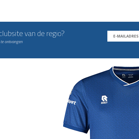
lubsite van de regio?
n te ontvangen
j de leukste club!