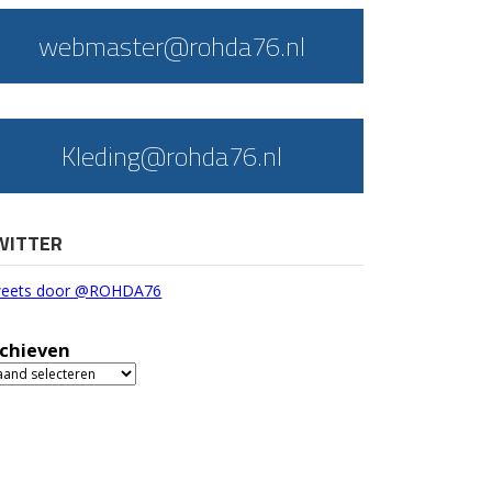
webmaster@rohda76.nl
Kleding@rohda76.nl
WITTER
eets door @ROHDA76
chieven
chieven