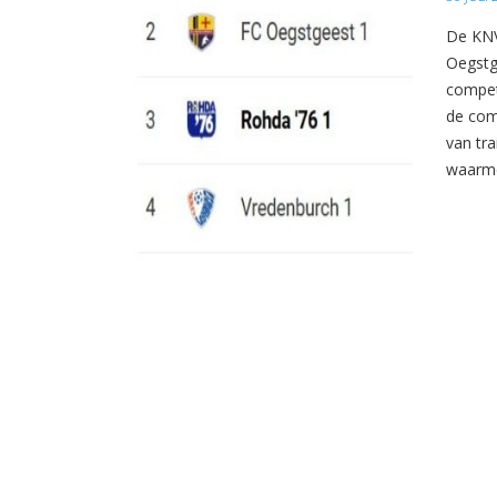
De KNV
Oegstg
compet
de com
van tr
waarme