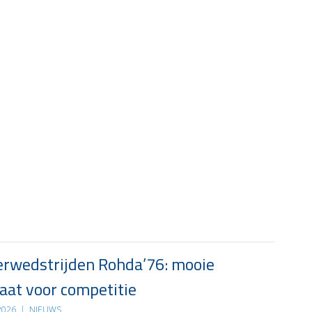
rwedstrijden Rohda’76: mooie
at voor competitie
 2026
|
NIEUWS