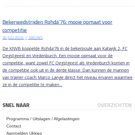
Bekerwedstrijden Rohda’76: mooie opmaat voor
competitie
30 JULI 2026
|
NIEUWS
De KNVB koppelde Rohda’76 in de bekerpoule aan Katwijk 2, FC
Oegstgeest en Vredenburch. Een mooie opmaat voor de
competitie, want zowel FC Oegstgeest als Vredenburch komen in
de competitie ook uit in de derde klasse. Dan kunnen de mannen
van trainer-coach Marco Lange direct het niveau ervaren waarmee
ze in de competitie te maken…
SNEL NAAR
OVERZICHTEN
Programma / Uitslagen / Afgelastingen
Contact
Aanmelden Ukkies