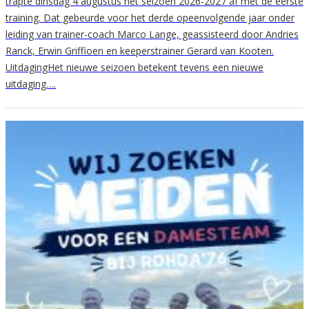
trapte dinsdag 4 augustus het seizoen 2026-2027 af met de eerste
training. Dat gebeurde voor het derde opeenvolgende jaar onder
leiding van trainer-coach Marco Lange, geassisteerd door Andries
Ranck, Erwin Griffioen en keeperstrainer Gerard van Kooten.
UitdagingHet nieuwe seizoen betekent tevens een nieuwe
uitdaging….