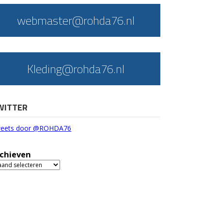
webmaster@rohda76.nl
Kleding@rohda76.nl
WITTER
eets door @ROHDA76
chieven
chieven