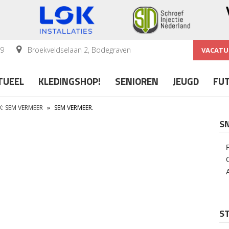
59
Broekveldselaan 2, Bodegraven
VACATU
TUEEL
KLEDINGSHOP!
SENIOREN
JEUGD
FU
K: SEM VERMEER
»
SEM VERMEER.
S
ST