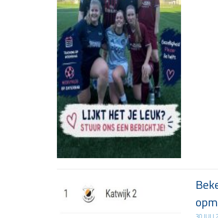
Beke
opma
30 JULI