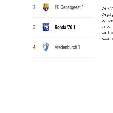
De KNV
Oegstg
compet
de com
van tr
waarme