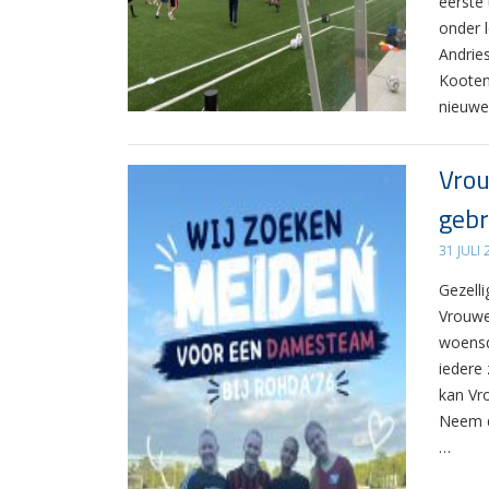
eerste
onder 
Andrie
Kooten
nieuwe
Vrou
gebr
31 JULI
Gezelli
Vrouwe
woensd
iedere 
kan Vr
Neem d
…