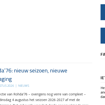
F
a’76: nieuw seizoen, nieuwe
aging
I
STUS 2026
|
NIEUWS
He
an
ectie van Rohda’76 – overigens nog verre van compleet –
da
 dinsdag 4 augustus het seizoen 2026-2027 af met de