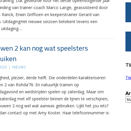
 training. Dat gebeurde voor het derde opeenvolgende jaar
leiding van trainer-coach Marco Lange, geassisteerd door
s Ranck, Erwin Griffioen en keeperstrainer Gerard van
. UitdagingHet nieuwe seizoen betekent tevens een
 uitdaging….
wen 2 kan nog wat speelsters
uiken
T
 2026
|
NIEUWS
Tw
gheid, plezier, derde helft. Die onderdelen karakteriseren
n 2 van Rohda’76. En natuurlijk trainen op
agavond en wedstrijden spelen op zaterdag. Maar om
Ar
zaterdag met elf speelster binnen de lijnen te verschijnen,
Ar
ouwen 2 nog wel wat aanwas gebruiken. Lijkt het jou iets?
an contact op met Amy Koster. Haar telefoonnummer is: