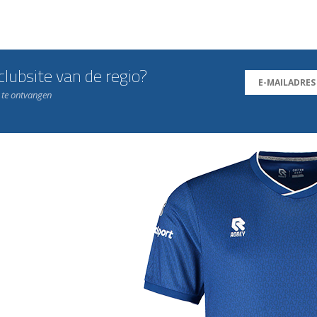
lubsite van de regio?
n te ontvangen
j de leukste club!