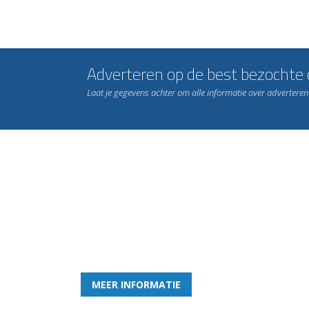
Adverteren op de best bezochte c
Laat je gegevens achter om alle informatie over advertere
Word nu lid van Rohda
en geniet iedere week van het leukste spelletje bi
MEER INFORMATIE