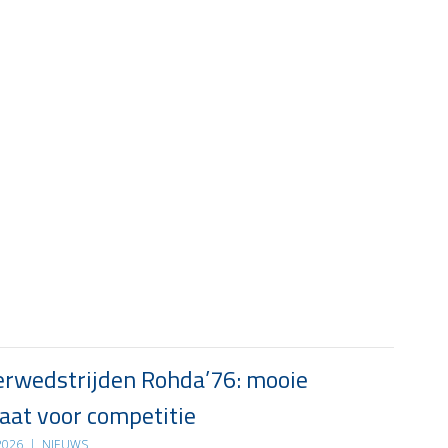
rwedstrijden Rohda’76: mooie
at voor competitie
 2026
|
NIEUWS