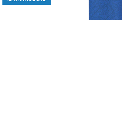
Gezellige zaterdagvereniging in Bodegraven. Het eerste elftal bij
de heren komt uit in de vierde klasse.
Club
Roosters
Overige
Algemene
Speeldagenkalender
Alcoholrichtlijn
informatie
Bardienst
In de media
Bestuur &
Schoonmaakrooster
Diverse