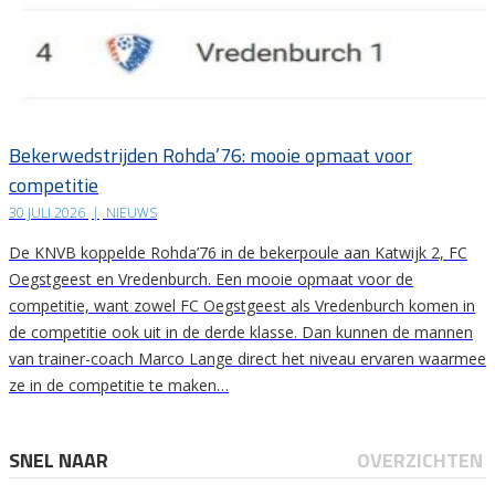
Bekerwedstrijden Rohda’76: mooie opmaat voor
competitie
30 JULI 2026
|
NIEUWS
De KNVB koppelde Rohda’76 in de bekerpoule aan Katwijk 2, FC
Oegstgeest en Vredenburch. Een mooie opmaat voor de
competitie, want zowel FC Oegstgeest als Vredenburch komen in
de competitie ook uit in de derde klasse. Dan kunnen de mannen
van trainer-coach Marco Lange direct het niveau ervaren waarmee
ze in de competitie te maken…
SNEL NAAR
OVERZICHTEN