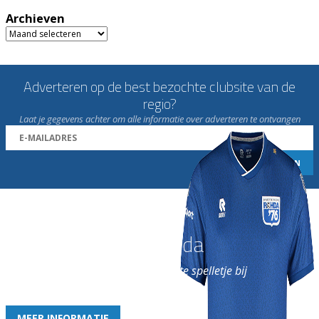
Archieven
Archieven
Adverteren op de best bezochte clubsite van de
regio?
Laat je gegevens achter om alle informatie over adverteren te ontvangen
Word nu lid van Rohda
en geniet iedere week van het leukste spelletje bij
de leukste club!
MEER INFORMATIE