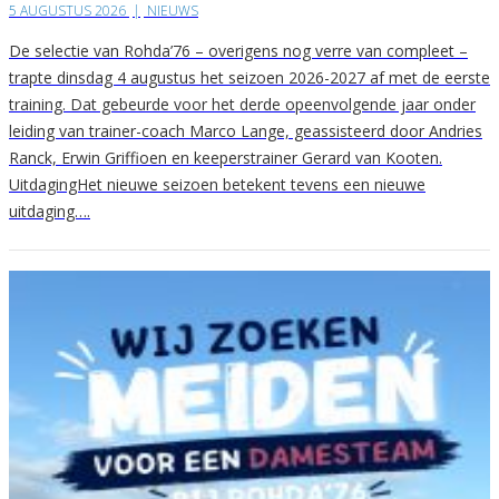
5 AUGUSTUS 2026
|
NIEUWS
De selectie van Rohda’76 – overigens nog verre van compleet –
trapte dinsdag 4 augustus het seizoen 2026-2027 af met de eerste
training. Dat gebeurde voor het derde opeenvolgende jaar onder
leiding van trainer-coach Marco Lange, geassisteerd door Andries
Ranck, Erwin Griffioen en keeperstrainer Gerard van Kooten.
UitdagingHet nieuwe seizoen betekent tevens een nieuwe
uitdaging….