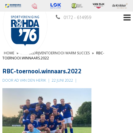
0172 - 614959
HOME
»
RBC-BEDRIJVENTOERNOOI WARM SUCCES
»
RBC-
TOERNOOI.WINNAARS.2022
RBC-toernooi.winnaars.2022
DOOR AD VAN DEN HERIK
|
22 JUNI 2022
|