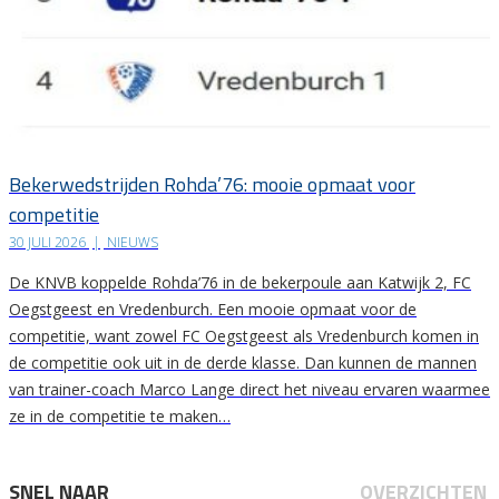
Bekerwedstrijden Rohda’76: mooie opmaat voor
competitie
30 JULI 2026
|
NIEUWS
De KNVB koppelde Rohda’76 in de bekerpoule aan Katwijk 2, FC
Oegstgeest en Vredenburch. Een mooie opmaat voor de
competitie, want zowel FC Oegstgeest als Vredenburch komen in
de competitie ook uit in de derde klasse. Dan kunnen de mannen
van trainer-coach Marco Lange direct het niveau ervaren waarmee
ze in de competitie te maken…
SNEL NAAR
OVERZICHTEN