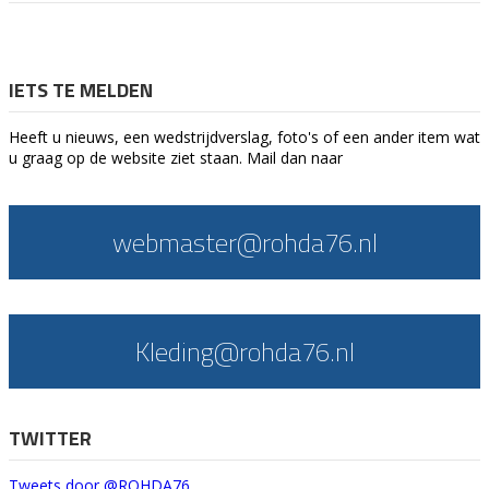
IETS TE MELDEN
Heeft u nieuws, een wedstrijdverslag, foto's of een ander item wat
u graag op de website ziet staan. Mail dan naar
webmaster@rohda76.nl
Kleding@rohda76.nl
TWITTER
Tweets door @ROHDA76