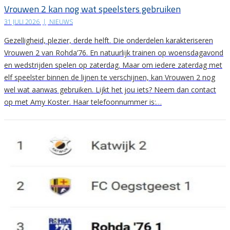
Vrouwen 2 kan nog wat speelsters gebruiken
31 JULI 2026
|
NIEUWS
Gezelligheid, plezier, derde helft. Die onderdelen karakteriseren
Vrouwen 2 van Rohda’76. En natuurlijk trainen op woensdagavond
en wedstrijden spelen op zaterdag. Maar om iedere zaterdag met
elf speelster binnen de lijnen te verschijnen, kan Vrouwen 2 nog
wel wat aanwas gebruiken. Lijkt het jou iets? Neem dan contact
op met Amy Koster. Haar telefoonnummer is:…