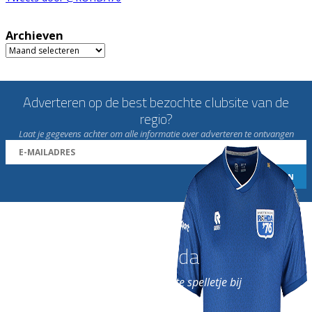
Archieven
Archieven
Adverteren op de best bezochte clubsite van de
regio?
Laat je gegevens achter om alle informatie over adverteren te ontvangen
Word nu lid van Rohda
en geniet iedere week van het leukste spelletje bij
de leukste club!