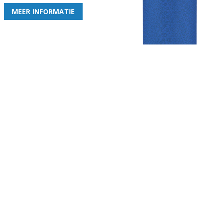
MEER INFORMATIE
Gezellige zaterdagvereniging in Bodegraven. Het eerste elftal bij
de heren komt uit in de vierde klasse.
Club
Roosters
Overige
Algemene
Speeldagenkalender
Alcoholrichtlijn
informatie
Bardienst
In de media