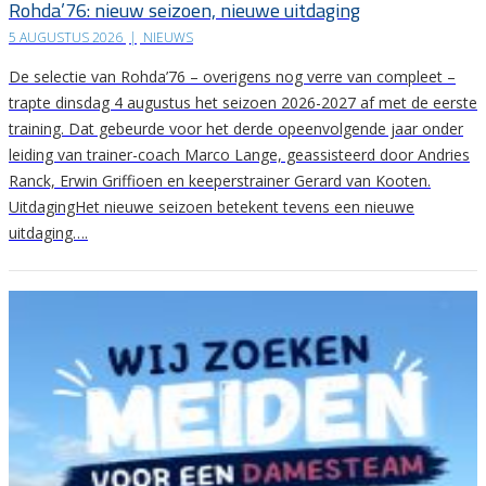
Rohda’76: nieuw seizoen, nieuwe uitdaging
5 AUGUSTUS 2026
|
NIEUWS
De selectie van Rohda’76 – overigens nog verre van compleet –
trapte dinsdag 4 augustus het seizoen 2026-2027 af met de eerste
training. Dat gebeurde voor het derde opeenvolgende jaar onder
leiding van trainer-coach Marco Lange, geassisteerd door Andries
Ranck, Erwin Griffioen en keeperstrainer Gerard van Kooten.
UitdagingHet nieuwe seizoen betekent tevens een nieuwe
uitdaging….