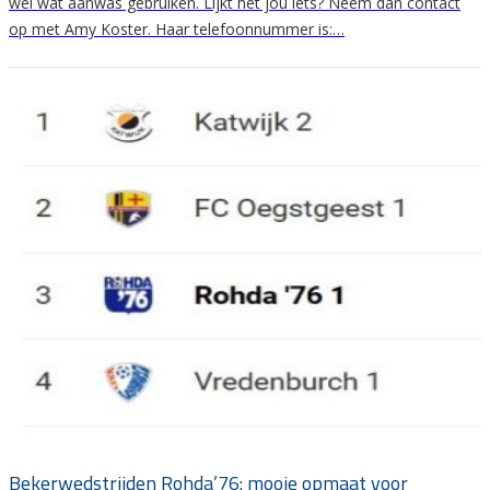
wel wat aanwas gebruiken. Lijkt het jou iets? Neem dan contact
op met Amy Koster. Haar telefoonnummer is:…
Bekerwedstrijden Rohda’76: mooie opmaat voor