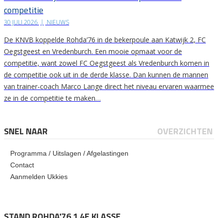
competitie
30 JULI 2026
|
NIEUWS
De KNVB koppelde Rohda’76 in de bekerpoule aan Katwijk 2, FC
Oegstgeest en Vredenburch. Een mooie opmaat voor de
competitie, want zowel FC Oegstgeest als Vredenburch komen in
de competitie ook uit in de derde klasse. Dan kunnen de mannen
van trainer-coach Marco Lange direct het niveau ervaren waarmee
ze in de competitie te maken…
SNEL NAAR
OVERZICHTEN
Programma / Uitslagen / Afgelastingen
Contact
Aanmelden Ukkies
STAND ROHDA'76 1 4E KLASSE