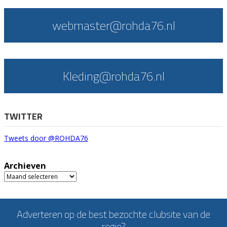
webmaster@rohda76.nl
Kleding@rohda76.nl
TWITTER
Tweets door @ROHDA76
Archieven
Archieven
Adverteren op de best bezochte clubsite van de
regio?