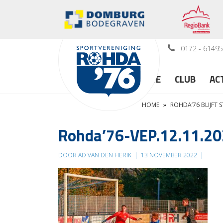
0172 - 6149
HOME
CLUB
AC
HOME
»
ROHDA’76 BLIJFT S
Rohda’76-VEP.12.11.20
DOOR AD VAN DEN HERIK
|
13 NOVEMBER 2022
|