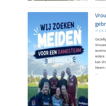
Vrou
gebr
31 JULI
Gezelli
Vrouwe
woensd
iedere 
kan Vr
Neem d
…