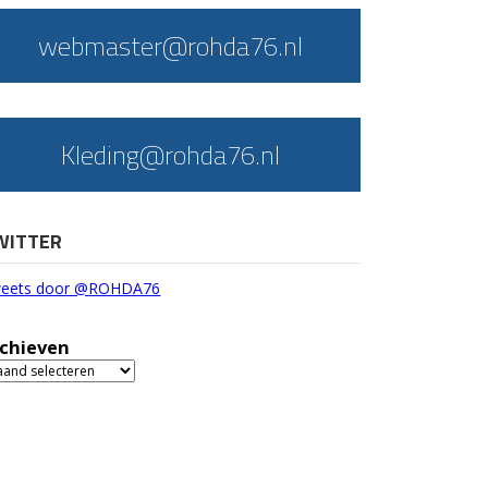
webmaster@rohda76.nl
Kleding@rohda76.nl
WITTER
eets door @ROHDA76
chieven
chieven