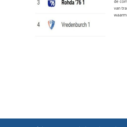
de com
van tr
waarme