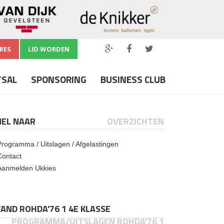
RES
LID WORDEN
TSAL
SPONSORING
BUSINESS CLUB
NEL NAAR
OVERZICHTEN
Programma / Uitslagen / Afgelastingen
Contact
Aanmelden Ukkies
AND ROHDA'76 1 4E KLASSE
PROGRAMMA/UITSLAGEN ROHDA'76 1