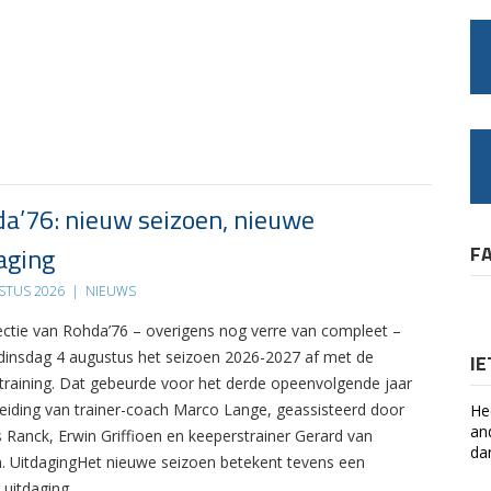
a’76: nieuw seizoen, nieuwe
aging
F
STUS 2026
|
NIEUWS
ectie van Rohda’76 – overigens nog verre van compleet –
 dinsdag 4 augustus het seizoen 2026-2027 af met de
I
 training. Dat gebeurde voor het derde opeenvolgende jaar
leiding van trainer-coach Marco Lange, geassisteerd door
He
an
s Ranck, Erwin Griffioen en keeperstrainer Gerard van
da
. UitdagingHet nieuwe seizoen betekent tevens een
 uitdaging….