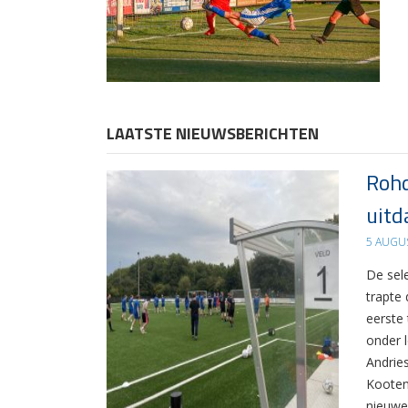
LAATSTE NIEUWSBERICHTEN
Rohd
uitd
5 AUGU
De sel
trapte
eerste
onder 
Andrie
Kooten
nieuwe