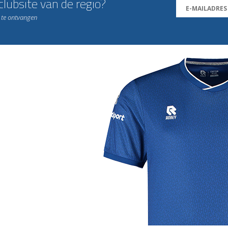
lubsite van de regio?
n te ontvangen
j de leukste club!