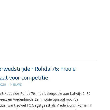
rwedstrijden Rohda’76: mooie
at voor competitie
 2026
|
NIEUWS
B koppelde Rohda’76 in de bekerpoule aan Katwijk 2, FC
eest en Vredenburch. Een mooie opmaat voor de
itie, want zowel FC Oegstgeest als Vredenburch komen in