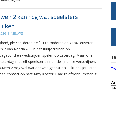
wen 2 kan nog wat speelsters
uiken
 2026
|
NIEUWS
gheid, plezier, derde helft. Die onderdelen karakteriseren
n 2 van Rohda’76. En natuurlijk trainen op
agavond en wedstrijden spelen op zaterdag. Maar om
T
zaterdag met elf speelster binnen de lijnen te verschijnen,
ouwen 2 nog wel wat aanwas gebruiken. Lijkt het jou iets?
Tw
an contact op met Amy Koster. Haar telefoonnummer is:
Ar
Ar