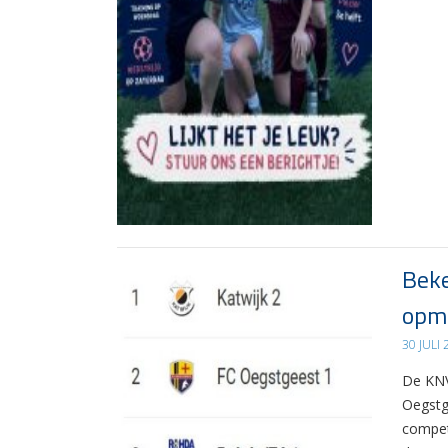
Beke
opma
30 JULI
De KNV
Oegstg
compet