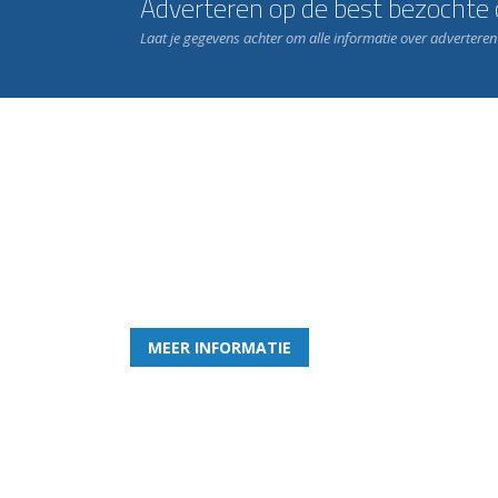
Adverteren op de best bezochte c
Laat je gegevens achter om alle informatie over advertere
Word nu lid van Rohda
en geniet iedere week van het leukste spelletje bi
MEER INFORMATIE