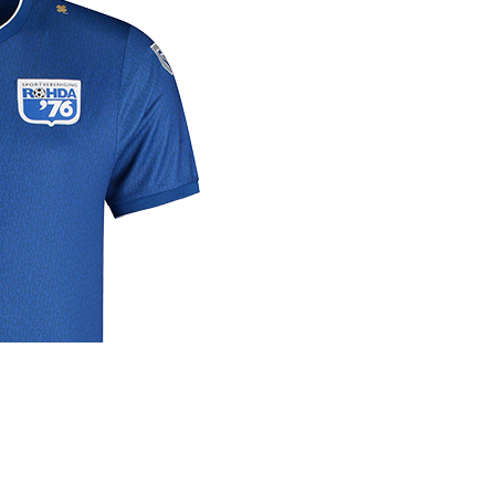
rige
lrichtlijn