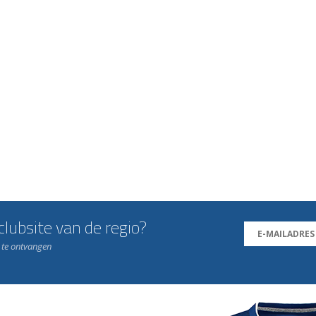
lubsite van de regio?
n te ontvangen