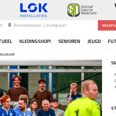
59
Broekveldselaan 2, Bodegraven
VACATU
TUEEL
KLEDINGSHOP!
SENIOREN
JEUGD
FU
NINGSKAMP
S
ST