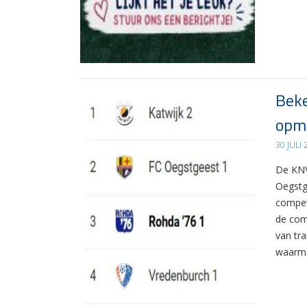
Beke
opma
30 JULI
De KNV
Oegstg
compet
de com
van tr
waarme