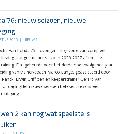
a’76: nieuw seizoen, nieuwe
aging
STUS 2026
|
NIEUWS
ectie van Rohda’76 – overigens nog verre van compleet –
 dinsdag 4 augustus het seizoen 2026-2027 af met de
 training. Dat gebeurde voor het derde opeenvolgende jaar
leiding van trainer-coach Marco Lange, geassisteerd door
s Ranck, Erwin Griffioen en keeperstrainer Gerard van
. UitdagingHet nieuwe seizoen betekent tevens een
 uitdaging….
wen 2 kan nog wat speelsters
uiken
 2026
|
NIEUWS