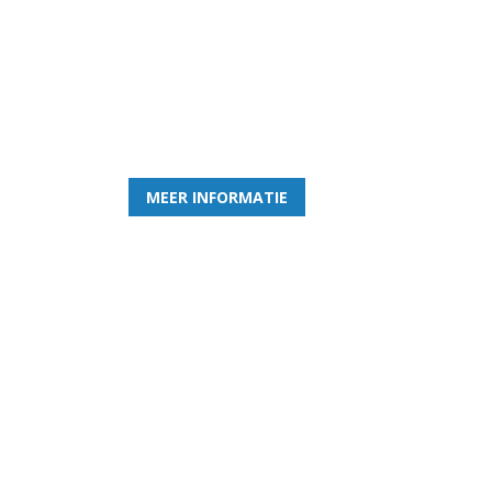
Word nu lid van Rohda
en geniet iedere week van het leukste spelletje bi
MEER INFORMATIE