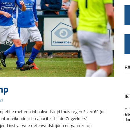
F
amp
I
WS
He
etitie met een inhaalwedstrijd thuis tegen Siveo’60 (de
an
ontoereikende lichtcapaciteit bij de Zegvelders).
da
jen Linstra twee oefenwedstrijden en gaan ze op