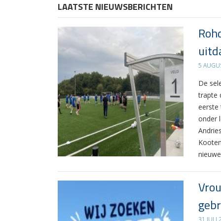
LAATSTE NIEUWSBERICHTEN
Rohd
uitd
5 AUGU
De sel
trapte
eerste
onder 
Andrie
Kooten
nieuwe
Vrou
gebr
31 JULI