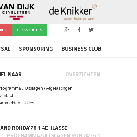
RES
LID WORDEN
TSAL
SPONSORING
BUSINESS CLUB
NEL NAAR
OVERZICHTEN
Programma / Uitslagen / Afgelastingen
Contact
Aanmelden Ukkies
AND ROHDA'76 1 4E KLASSE
PROGRAMMA/UITSLAGEN ROHDA'76 1