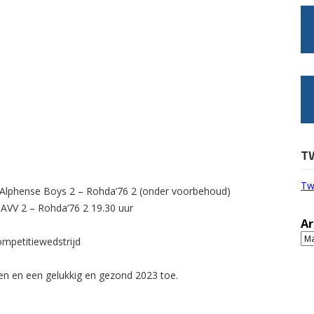
.
T
Tw
r/Alphense Boys 2 – Rohda’76 2 (onder voorbehoud)
TAVV 2 – Rohda’76 2 19.30 uur
Ar
Ar
ompetitiewedstrijd
gen en een gelukkig en gezond 2023 toe.