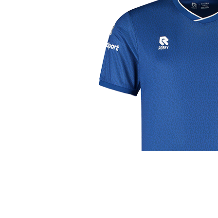
j de leukste club!
Club
Roosters
Ove
Algemene informatie
Speeldagenkalender
Alcoho