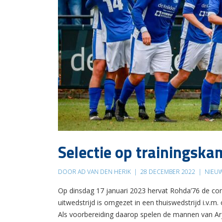
Selectie op trainingsk
DOOR AD VAN DEN HERIK
|
28 DECEMBER 2022
|
NIEU
Op dinsdag 17 januari 2023 hervat Rohda’76 de comp
uitwedstrijd is omgezet in een thuiswedstrijd i.v.m. 
Als voorbereiding daarop spelen de mannen van Ar