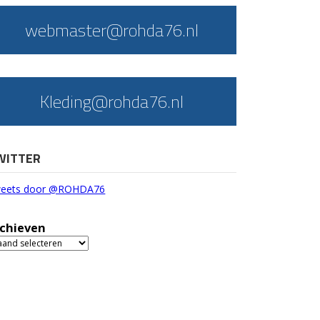
webmaster@rohda76.nl
Kleding@rohda76.nl
WITTER
eets door @ROHDA76
chieven
chieven