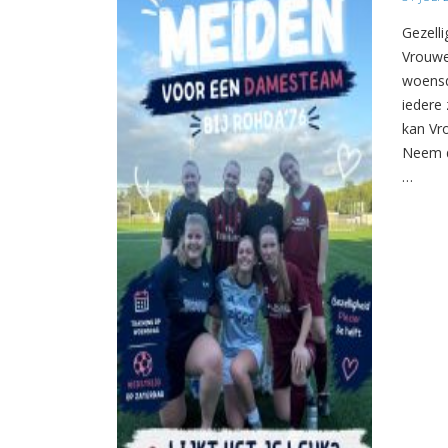
Gezelli
Vrouwe
woensd
iedere 
kan Vr
Neem d
…