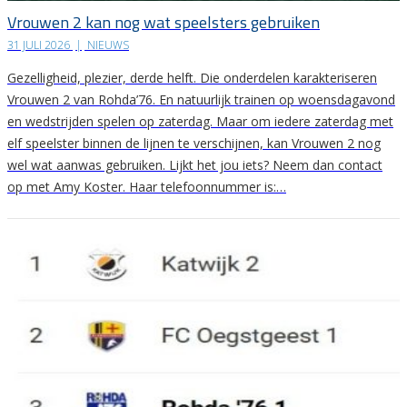
Vrouwen 2 kan nog wat speelsters gebruiken
31 JULI 2026
|
NIEUWS
Gezelligheid, plezier, derde helft. Die onderdelen karakteriseren
Vrouwen 2 van Rohda’76. En natuurlijk trainen op woensdagavond
en wedstrijden spelen op zaterdag. Maar om iedere zaterdag met
elf speelster binnen de lijnen te verschijnen, kan Vrouwen 2 nog
wel wat aanwas gebruiken. Lijkt het jou iets? Neem dan contact
op met Amy Koster. Haar telefoonnummer is:…