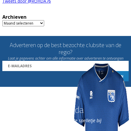
Tweets door @ROHDA76
Archieven
Archieven
Adverteren op de best bezochte clubsite van de
regio?
Laat je gegevens achter om alle informatie over adverteren te ontvangen
Word nu lid van Rohda
en geniet iedere week van het leukste spelletje bij
de leukste club!