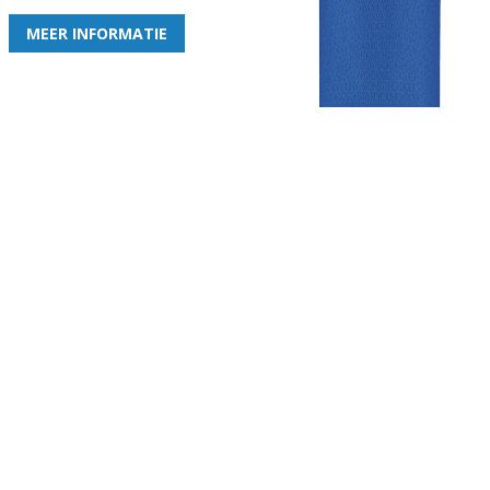
MEER INFORMATIE
Gezellige zaterdagvereniging in Bodegraven. Het eerste elftal bij
de heren komt uit in de vierde klasse.
Club
Roosters
Overige
Algemene
Speeldagenkalender
Alcoholrichtlijn
informatie
Bardienst
In de media