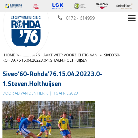
0172 - 614959
HOME
»
ROHDA’76 HAAKT WEER VOORZICHTIG AAN
»
SIVEO’60-
ROHDA’76.15.04.20223.0-1.STEVEN.HOLTHUIJSEN
Siveo’60-Rohda’76.15.04.20223.0-
1.Steven.Holthuijsen
DOOR AD VAN DEN HERIK
|
16 APRIL 2023
|