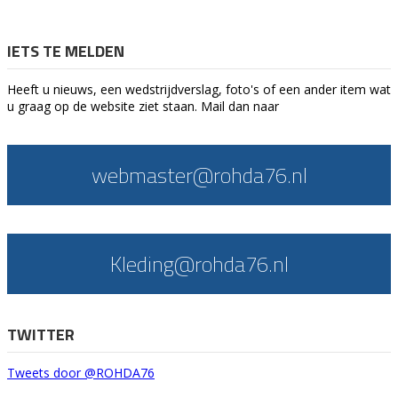
IETS TE MELDEN
Heeft u nieuws, een wedstrijdverslag, foto's of een ander item wat
u graag op de website ziet staan. Mail dan naar
webmaster@rohda76.nl
Kleding@rohda76.nl
TWITTER
Tweets door @ROHDA76