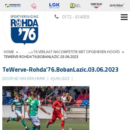
0172 - 614959
HOME
»
ROHDA’76 VERLAAT NACOMPETITIE MET OPGEHEVEN HOOFD
»
TEWERVE-ROHDA’76.BOBANLAZIC.03.06.2023
TeWerve-Rohda’76.BobanLazic.03.06.2023
DOOR AD VAN DEN HERIK
|
4 JUNI 2023
|