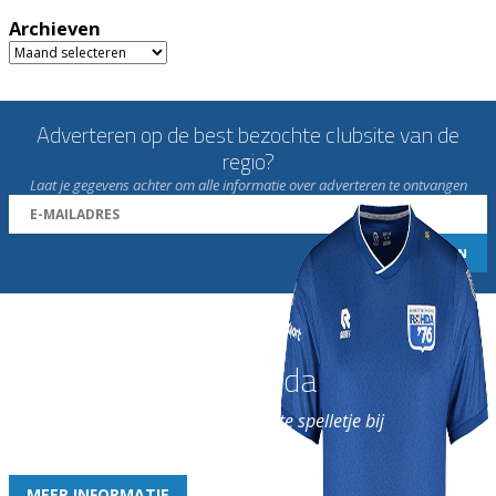
Archieven
Archieven
Adverteren op de best bezochte clubsite van de
regio?
Laat je gegevens achter om alle informatie over adverteren te ontvangen
Word nu lid van Rohda
en geniet iedere week van het leukste spelletje bij
de leukste club!
MEER INFORMATIE