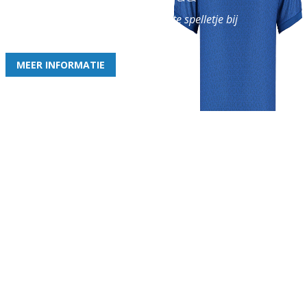
en geniet iedere week van het leukste spelletje bij
de leukste club!
MEER INFORMATIE
Gezellige zaterdagvereniging in Bodegraven. Het eerste elftal bij
de heren komt uit in de vierde klasse.
Club
Roosters
Overige