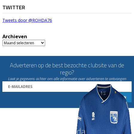
TWITTER
Tweets door @ROHDA76
Archieven
Archieven
Adverteren op de best bezochte clubsite van de
regio?
Laat je gegevens achter om alle informatie over adverteren te ontvangen
Word nu lid van Rohda