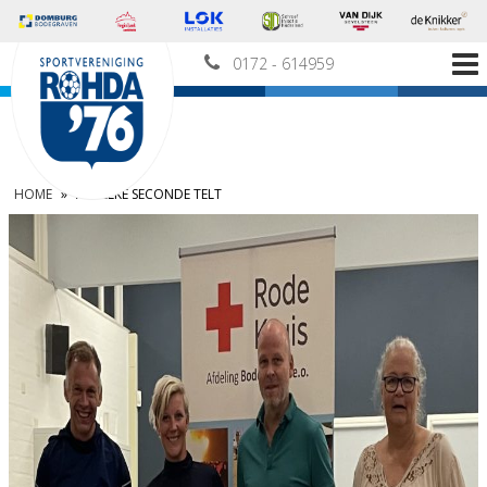
0172 - 614959
HOME
»
ALS ELKE SECONDE TELT