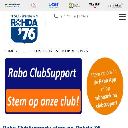
0172 - 614959
HOME
»
RABO CLUBSUPPORT: STEM OP ROHDA’76
Rabo ClubSupport: stem op Rohda’76