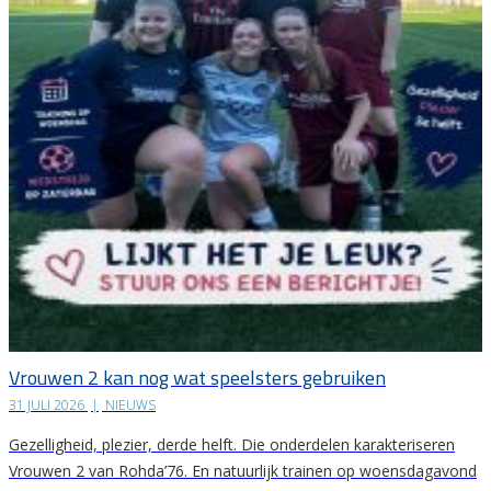
Vrouwen 2 kan nog wat speelsters gebruiken
31 JULI 2026
|
NIEUWS
Gezelligheid, plezier, derde helft. Die onderdelen karakteriseren
Vrouwen 2 van Rohda’76. En natuurlijk trainen op woensdagavond