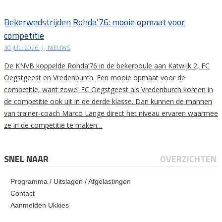
Bekerwedstrijden Rohda’76: mooie opmaat voor
competitie
30 JULI 2026
|
NIEUWS
De KNVB koppelde Rohda’76 in de bekerpoule aan Katwijk 2, FC
Oegstgeest en Vredenburch. Een mooie opmaat voor de
competitie, want zowel FC Oegstgeest als Vredenburch komen in
de competitie ook uit in de derde klasse. Dan kunnen de mannen
van trainer-coach Marco Lange direct het niveau ervaren waarmee
ze in de competitie te maken…
SNEL NAAR
OVERZICHTEN
Programma / Uitslagen / Afgelastingen
Contact
Aanmelden Ukkies