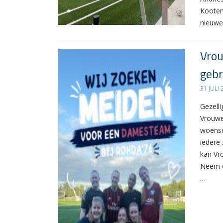
Kooten
nieuwe
Vrou
gebr
31 JULI
Gezelli
Vrouwe
woensd
iedere 
kan Vr
Neem d
…