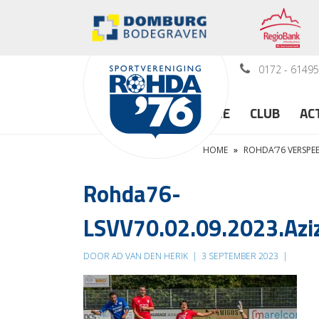
0172 - 6149
HOME
CLUB
AC
HOME
»
ROHDA’76 VERSPE
Rohda76-
LSVV70.02.09.2023.Aziz
DOOR AD VAN DEN HERIK
|
3 SEPTEMBER 2023
|