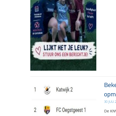
Beke
opma
30 JULI
De KNV