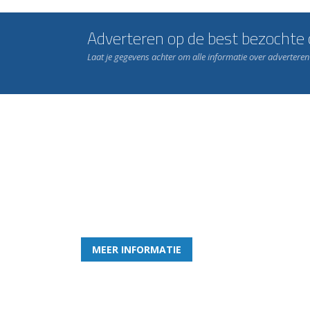
Adverteren op de best bezochte c
Laat je gegevens achter om alle informatie over advertere
Word nu lid van Rohda
en geniet iedere week van het leukste spelletje bi
MEER INFORMATIE