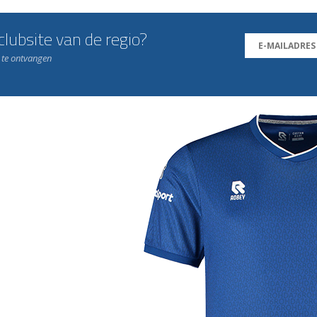
lubsite van de regio?
n te ontvangen
j de leukste club!