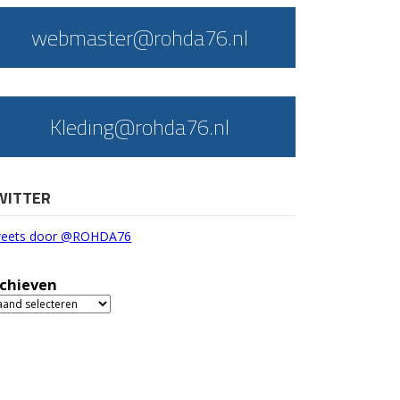
webmaster@rohda76.nl
Kleding@rohda76.nl
WITTER
eets door @ROHDA76
chieven
chieven