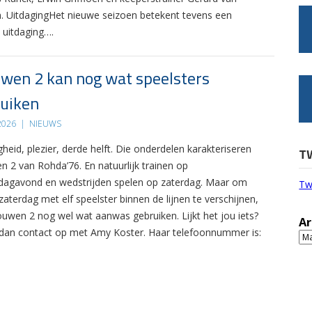
. UitdagingHet nieuwe seizoen betekent tevens een
 uitdaging….
wen 2 kan nog wat speelsters
uiken
 2026
|
NIEUWS
gheid, plezier, derde helft. Die onderdelen karakteriseren
T
n 2 van Rohda’76. En natuurlijk trainen op
agavond en wedstrijden spelen op zaterdag. Maar om
Tw
zaterdag met elf speelster binnen de lijnen te verschijnen,
ouwen 2 nog wel wat aanwas gebruiken. Lijkt het jou iets?
Ar
an contact op met Amy Koster. Haar telefoonnummer is:
Ar