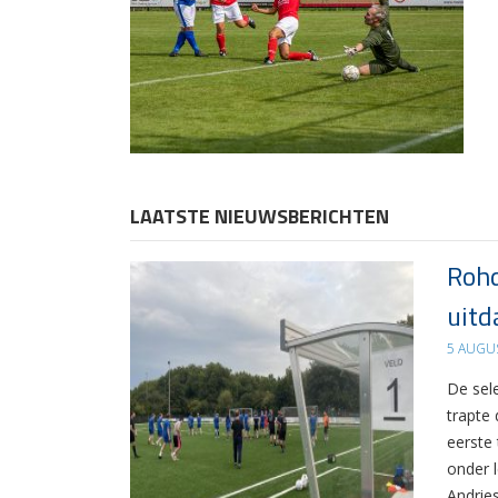
LAATSTE NIEUWSBERICHTEN
Rohd
uitd
5 AUGU
De sel
trapte
eerste
onder 
Andrie