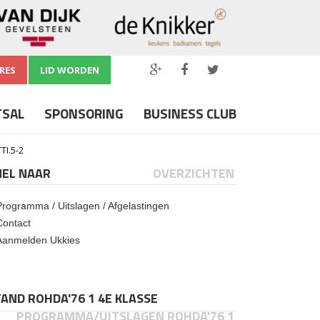
RES
LID WORDEN
TSAL
SPONSORING
BUSINESS CLUB
TI.5-2
NEL NAAR
OVERZICHTEN
Programma / Uitslagen / Afgelastingen
Contact
Aanmelden Ukkies
AND ROHDA'76 1 4E KLASSE
PROGRAMMA/UITSLAGEN ROHDA'76 1