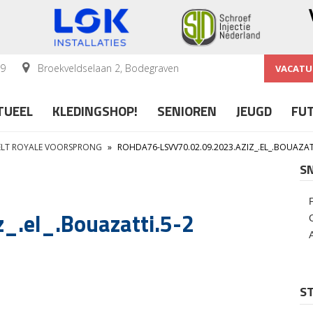
59
Broekveldselaan 2, Bodegraven
VACATU
TUEEL
KLEDINGSHOP!
SENIOREN
JEUGD
FU
ELT ROYALE VOORSPRONG
»
ROHDA76-LSVV70.02.09.2023.AZIZ_.EL_.BOUAZAT
S
_.el_.Bouazatti.5-2
ST