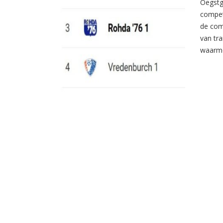
Oegstg
compet
de com
van tr
waarme