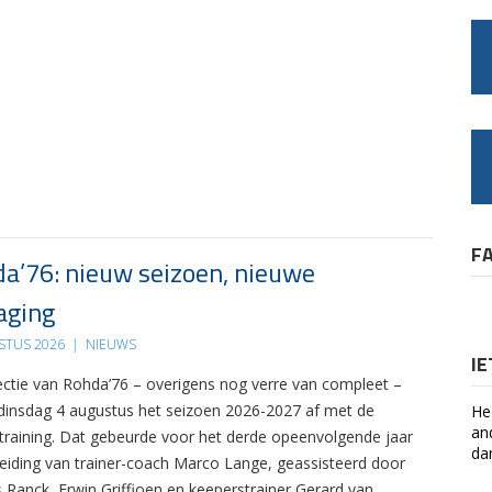
F
a’76: nieuw seizoen, nieuwe
aging
STUS 2026
|
NIEUWS
I
ectie van Rohda’76 – overigens nog verre van compleet –
 dinsdag 4 augustus het seizoen 2026-2027 af met de
He
an
 training. Dat gebeurde voor het derde opeenvolgende jaar
da
leiding van trainer-coach Marco Lange, geassisteerd door
s Ranck, Erwin Griffioen en keeperstrainer Gerard van