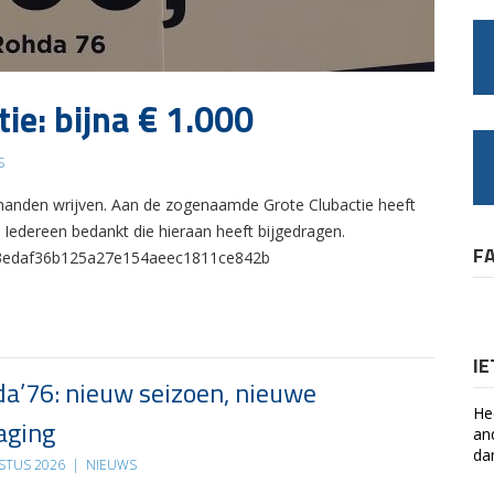
ie: bijna € 1.000
S
 handen wrijven. Aan de zogenaamde Grote Clubactie heeft
Iedereen bedankt die hieraan heeft bijgedragen.
F
6883edaf36b125a27e154aeec1811ce842b
I
a’76: nieuw seizoen, nieuwe
He
aging
an
da
STUS 2026
|
NIEUWS