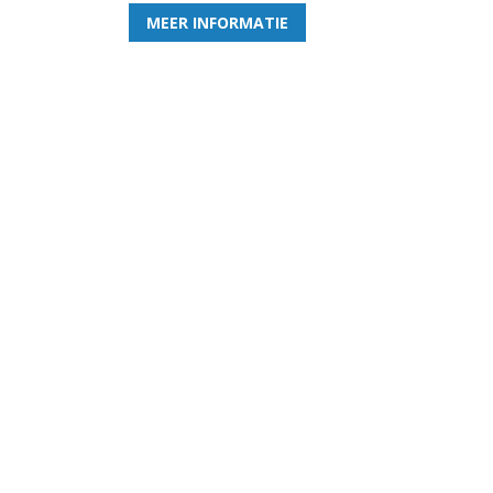
MEER INFORMATIE
Gezellige zaterdagvereniging in Bodegraven.
Het eerste elftal bij de heren komt uit in de
vierde klasse.