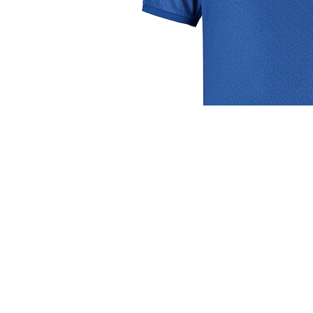
Club
Roosters
Ove
Algemene informatie
Speeldagenkalender
Alcoho
Bestuur & Commissies
Bardienst
In de
Vacatures
Schoonmaakrooster
Diver
Historie
kleedkamers
Priva
Toernooien
Klaverjassen
Wedst