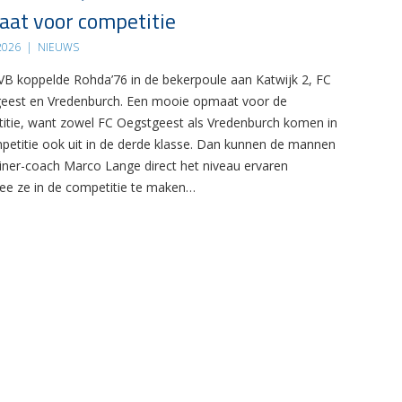
at voor competitie
 2026
|
NIEUWS
B koppelde Rohda’76 in de bekerpoule aan Katwijk 2, FC
eest en Vredenburch. Een mooie opmaat voor de
itie, want zowel FC Oegstgeest als Vredenburch komen in
petitie ook uit in de derde klasse. Dan kunnen de mannen
ainer-coach Marco Lange direct het niveau ervaren
e ze in de competitie te maken…