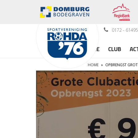
0172 - 6149
HOME
CLUB
AC
HOME
»
OPBRENGST GROTE 