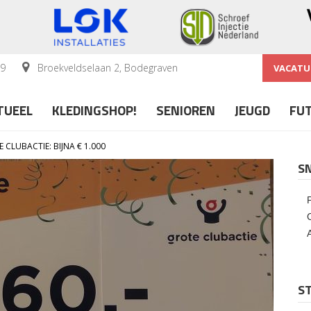
59
Broekveldselaan 2, Bodegraven
VACATU
TUEEL
KLEDINGSHOP!
SENIOREN
JEUGD
FU
CLUBACTIE: BIJNA € 1.000
S
ST