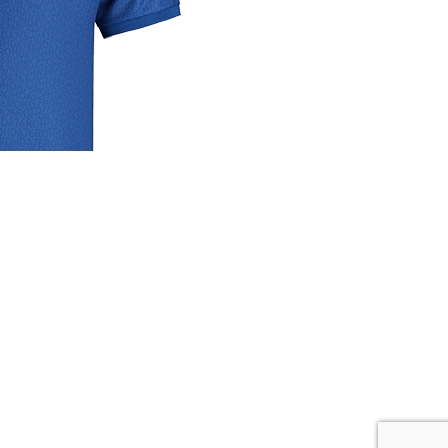
rige
lrichtlijn
 media
se links
cyverklaring
rijdverslagen