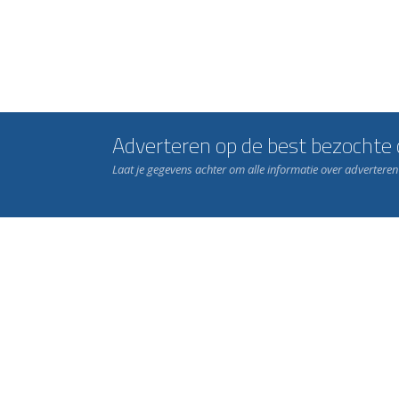
Adverteren op de best bezochte c
Laat je gegevens achter om alle informatie over advertere
Word nu lid van Rohda
en geniet iedere week van het leukste spelletje bi