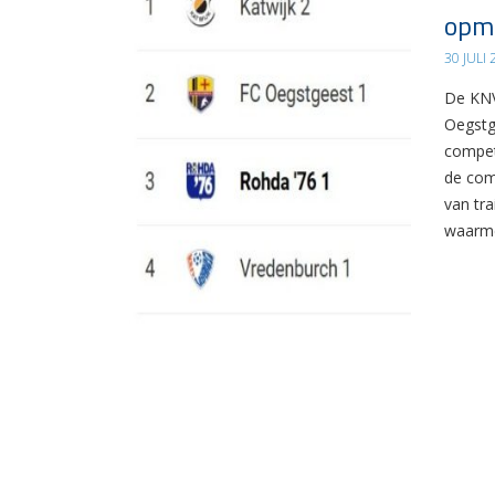
opma
30 JULI
De KNV
Oegstg
compet
de com
van tr
waarme