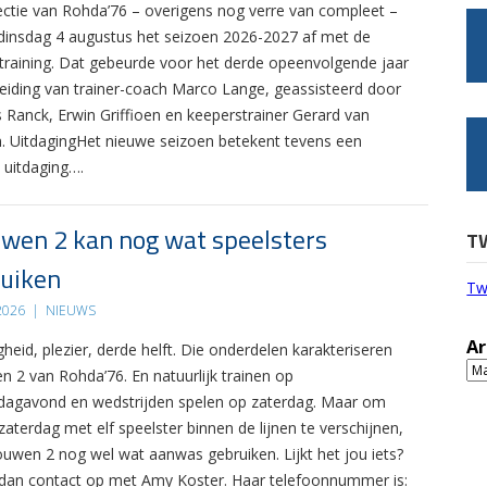
ectie van Rohda’76 – overigens nog verre van compleet –
 dinsdag 4 augustus het seizoen 2026-2027 af met de
 training. Dat gebeurde voor het derde opeenvolgende jaar
leiding van trainer-coach Marco Lange, geassisteerd door
s Ranck, Erwin Griffioen en keeperstrainer Gerard van
. UitdagingHet nieuwe seizoen betekent tevens een
 uitdaging….
wen 2 kan nog wat speelsters
T
uiken
Tw
 2026
|
NIEUWS
Ar
gheid, plezier, derde helft. Die onderdelen karakteriseren
Ar
n 2 van Rohda’76. En natuurlijk trainen op
agavond en wedstrijden spelen op zaterdag. Maar om
zaterdag met elf speelster binnen de lijnen te verschijnen,
ouwen 2 nog wel wat aanwas gebruiken. Lijkt het jou iets?
an contact op met Amy Koster. Haar telefoonnummer is: