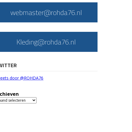
webmaster@rohda76.nl
Kleding@rohda76.nl
WITTER
eets door @ROHDA76
chieven
chieven