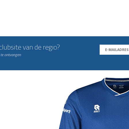
lubsite van de regio?
n te ontvangen
j de leukste club!