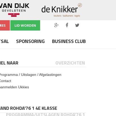
RES
LID WORDEN
TSAL
SPONSORING
BUSINESS CLUB
NEL NAAR
OVERZICHTEN
Programma / Uitslagen / Afgelastingen
Contact
Aanmelden Ukkies
AND ROHDA'76 1 4E KLASSE
PROGRAMMA/UITSLAGEN ROHDA'76 1