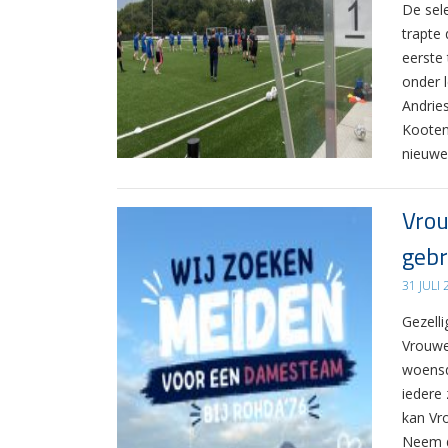
De sel
trapte
eerste
onder 
Andrie
Kooten
nieuwe
Vrou
gebr
31 JULI
Gezelli
Vrouwe
woensd
iedere 
kan Vr
Neem d