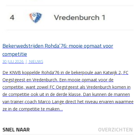
Bekerwedstrijden Rohda’76: mooie opmaat voor
competitie
30 JULI 2026
|
NIEUWS
De KNVB koppelde Rohda’76 in de bekerpoule aan Katwijk 2, FC
Oegstgeest en Vredenburch. Een mooie opmaat voor de
competitie, want zowel FC Oegstgeest als Vredenburch komen in
de competitie ook uit in de derde klasse. Dan kunnen de mannen
van trainer-coach Marco Lange direct het niveau ervaren waarmee
ze in de competitie te maken…
SNEL NAAR
OVERZICHTEN