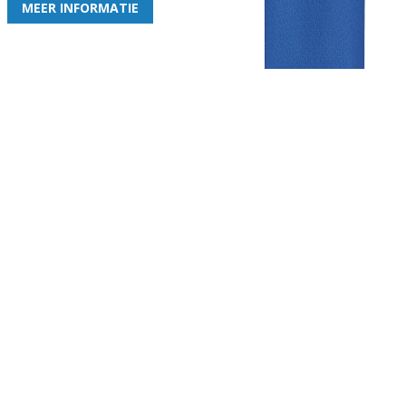
MEER INFORMATIE
Gezellige zaterdagvereniging in Bodegraven. Het eerste elftal bij
de heren komt uit in de vierde klasse.
Club
Roosters
Overige
Algemene
Speeldagenkalender
Alcoholrichtlijn
informatie
Bardienst
In de media
Bestuur &
Schoonmaakrooster
Diverse