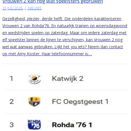
Vrouwen 2 kan nog wat speelsters gebruiken
31 JULI 2026
|
NIEUWS
Gezelligheid, plezier, derde helft. Die onderdelen karakteriseren
Vrouwen 2 van Rohda’76. En natuurlijk trainen op woensdagavond
en wedstrijden spelen op zaterdag. Maar om iedere zaterdag met
elf speelster binnen de lijnen te verschijnen, kan Vrouwen 2 nog
wel wat aanwas gebruiken. Lijkt het jou iets? Neem dan contact
op met Amy Koster. Haar telefoonnummer is:…