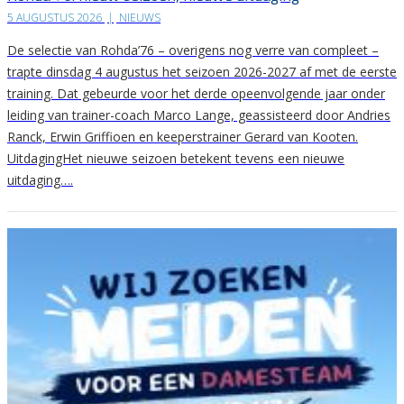
5 AUGUSTUS 2026
|
NIEUWS
De selectie van Rohda’76 – overigens nog verre van compleet –
trapte dinsdag 4 augustus het seizoen 2026-2027 af met de eerste
training. Dat gebeurde voor het derde opeenvolgende jaar onder
leiding van trainer-coach Marco Lange, geassisteerd door Andries
Ranck, Erwin Griffioen en keeperstrainer Gerard van Kooten.
UitdagingHet nieuwe seizoen betekent tevens een nieuwe
uitdaging….