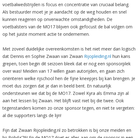
voetbalwedstrijden is focus en concentratie van cruciaal belang.
Als bestuurder moet je je aandacht op de weg houden en snel
kunnen reageren op onverwachte omstandigheden. De
voetbalsters van de MO17 blijven ook gefocust de bal volgen om
op het juiste moment actie te ondernemen.
Met zoveel duidelijke overeenkomsten is het niet meer dan logisch
dat Dennis en Sophie Zwaan van Zwaan
Rijopleiding.nl
hun kans
grepen, toen begin dit seizoen bleek dat er nog een sponsorplek
over was! Meiden van 17 willen gaan autorijden, en gaan zich
oriënteren welke rijschool hen de fijne kneepjes bij kan brengen. Je
moet dus zorgen dat je dan in beeld bent. En natuurlijk
ondersteunen we dat bij de MO17. Zowel Kyra als Emma zijn al
aan het lessen bij Zwaan. Het blijft vast niet bij die twee. Ook
tegenstanders komen zo onze sponsor tegen, en niet te vergeten:
al die supporters langs de lijn!
Fijn dat Zwaan Rijopleiding.nl zo betrokken is bij onze meiden en
bij Rohda’76! En de MO17 doet er alles aan om de sponsor in een