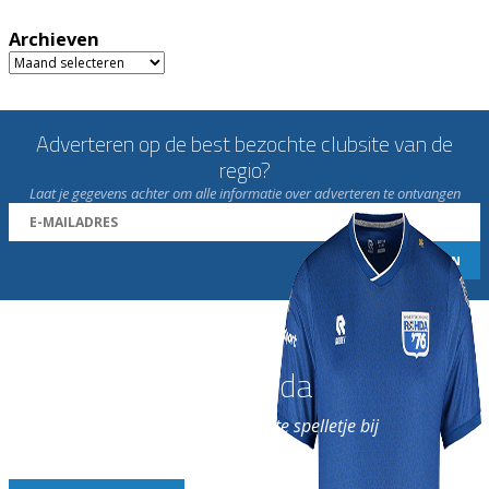
Archieven
Archieven
Adverteren op de best bezochte clubsite van de
regio?
Laat je gegevens achter om alle informatie over adverteren te ontvangen
Word nu lid van Rohda
en geniet iedere week van het leukste spelletje bij
de leukste club!