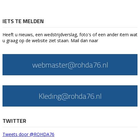
IETS TE MELDEN
Heeft u nieuws, een wedstrijdverslag, foto's of een ander item wat
u graag op de website ziet staan. Mail dan naar
webmaster@rohda76.nl
Kleding@rohda76.nl
TWITTER
Tweets door @ROHDA76