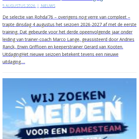
5 AUGUSTUS 2026
|
NIEUWS
De selectie van Rohda’76 – overigens nog verre van compleet –
trapte dinsdag 4 augustus het seizoen 2026-2027 af met de eerste
training. Dat gebeurde voor het derde opeenvolgende jaar onder
leiding van trainer-coach Marco Lange, geassisteerd door Andries
Ranck, Erwin Griffioen en keeperstrainer Gerard van Kooten.
UitdagingHet nieuwe seizoen betekent tevens een nieuwe
uitdaging….