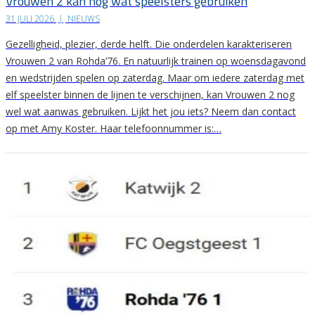
Vrouwen 2 kan nog wat speelsters gebruiken
31 JULI 2026
|
NIEUWS
Gezelligheid, plezier, derde helft. Die onderdelen karakteriseren
Vrouwen 2 van Rohda’76. En natuurlijk trainen op woensdagavond
en wedstrijden spelen op zaterdag. Maar om iedere zaterdag met
elf speelster binnen de lijnen te verschijnen, kan Vrouwen 2 nog
wel wat aanwas gebruiken. Lijkt het jou iets? Neem dan contact
op met Amy Koster. Haar telefoonnummer is:…