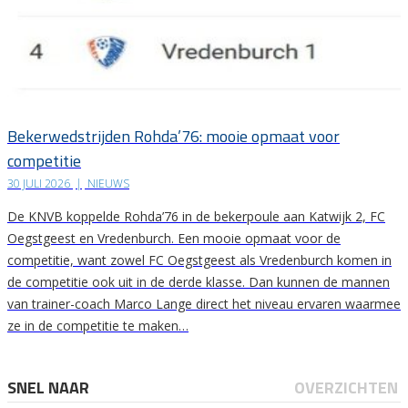
Bekerwedstrijden Rohda’76: mooie opmaat voor
competitie
30 JULI 2026
|
NIEUWS
De KNVB koppelde Rohda’76 in de bekerpoule aan Katwijk 2, FC
Oegstgeest en Vredenburch. Een mooie opmaat voor de
competitie, want zowel FC Oegstgeest als Vredenburch komen in
de competitie ook uit in de derde klasse. Dan kunnen de mannen
van trainer-coach Marco Lange direct het niveau ervaren waarmee
ze in de competitie te maken…
SNEL NAAR
OVERZICHTEN