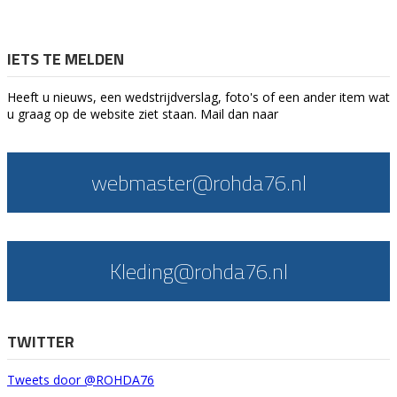
IETS TE MELDEN
Heeft u nieuws, een wedstrijdverslag, foto's of een ander item wat
u graag op de website ziet staan. Mail dan naar
webmaster@rohda76.nl
Kleding@rohda76.nl
TWITTER
Tweets door @ROHDA76