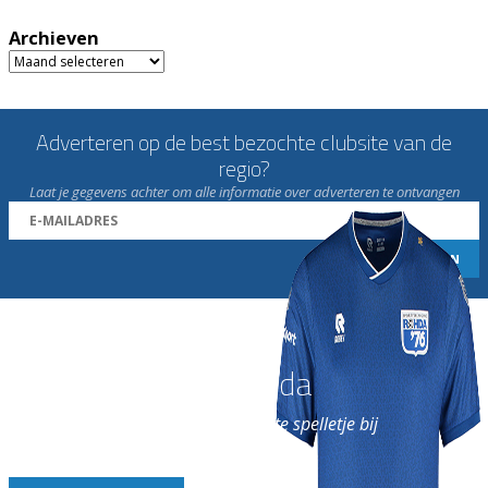
Archieven
Archieven
Adverteren op de best bezochte clubsite van de
regio?
Laat je gegevens achter om alle informatie over adverteren te ontvangen
Word nu lid van Rohda
en geniet iedere week van het leukste spelletje bij
de leukste club!