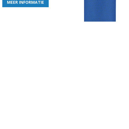
MEER INFORMATIE
Gezellige zaterdagvereniging in Bodegraven. Het eerste elftal bij
de heren komt uit in de vierde klasse.
Club
Roosters
Overige
Algemene
Speeldagenkalender
Alcoholrichtlijn
informatie
Bardienst
In de media
Bestuur &
Schoonmaakrooster
Diverse