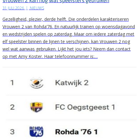
Vrouwen 2 kan nog wat speelsters gebruiken
31 JULI 2026
|
NIEUWS
Gezelligheid, plezier, derde helft. Die onderdelen karakteriseren
Vrouwen 2 van Rohda’76. En natuurlijk trainen op woensdagavond
en wedstrijden spelen op zaterdag. Maar om iedere zaterdag met
elf speelster binnen de lijnen te verschijnen, kan Vrouwen 2 nog
wel wat aanwas gebruiken. Lijkt het jou iets? Neem dan contact
op met Amy Koster. Haar telefoonnummer is:…