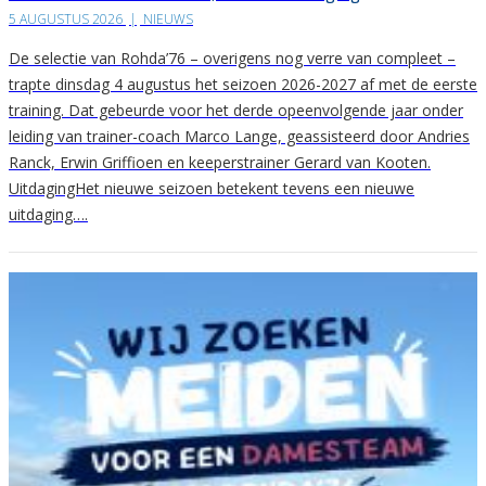
5 AUGUSTUS 2026
|
NIEUWS
De selectie van Rohda’76 – overigens nog verre van compleet –
trapte dinsdag 4 augustus het seizoen 2026-2027 af met de eerste
training. Dat gebeurde voor het derde opeenvolgende jaar onder
leiding van trainer-coach Marco Lange, geassisteerd door Andries
Ranck, Erwin Griffioen en keeperstrainer Gerard van Kooten.
UitdagingHet nieuwe seizoen betekent tevens een nieuwe
uitdaging….