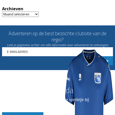
Archieven
Archieven
Adverteren op de best bezochte clubsite van de
regio?
Laat je gegevens achter om alle informatie over adverteren te ontvangen
Word nu lid van Rohda
en geniet iedere week van het leukste spelletje bij
de leukste club!