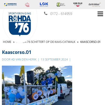
0172 - 614959
HOME
»
ROHDA’76 SCHITTERT OP DE KAAS-CATWALK
»
KAASCORSO.01
Kaascorso.01
DOOR AD VAN DEN HERIK
|
13 SEPTEMBER 2024
|