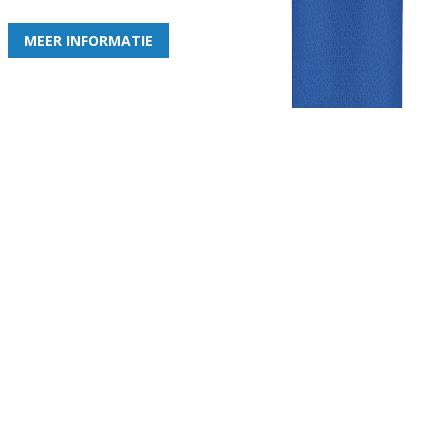
MEER INFORMATIE
Gezellige zaterdagvereniging in Bodegraven. Het eerste elftal bij
de heren komt uit in de vierde klasse.
Club
Roosters
Overige
Algemene
Speeldagenkalender
Alcoholrichtlijn
informatie
Bardienst
In de media