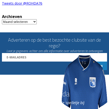
Tweets door @ROHDA76
Archieven
Archieven
Adverteren op de best bezochte clubsite van de
regio?
Laat je gegevens achter om alle informatie over adverteren te ontvangen
Word nu lid van Rohda
en geniet iedere week van het leukste spelletje bij
de leukste club!