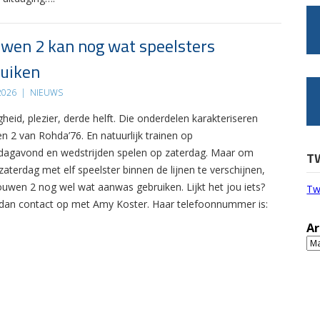
wen 2 kan nog wat speelsters
uiken
 2026
|
NIEUWS
gheid, plezier, derde helft. Die onderdelen karakteriseren
n 2 van Rohda’76. En natuurlijk trainen op
agavond en wedstrijden spelen op zaterdag. Maar om
T
zaterdag met elf speelster binnen de lijnen te verschijnen,
ouwen 2 nog wel wat aanwas gebruiken. Lijkt het jou iets?
Tw
an contact op met Amy Koster. Haar telefoonnummer is:
Ar
Ar