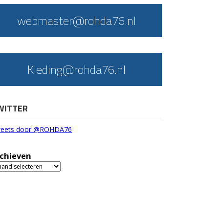
webmaster@rohda76.nl
Kleding@rohda76.nl
WITTER
eets door @ROHDA76
chieven
chieven