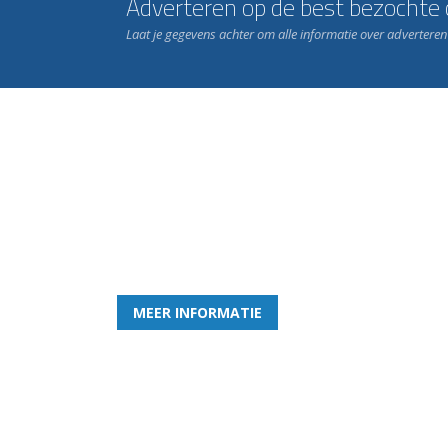
Adverteren op de best bezochte c
Laat je gegevens achter om alle informatie over advertere
Word nu lid van Rohda
en geniet iedere week van het leukste spelletje bi
MEER INFORMATIE