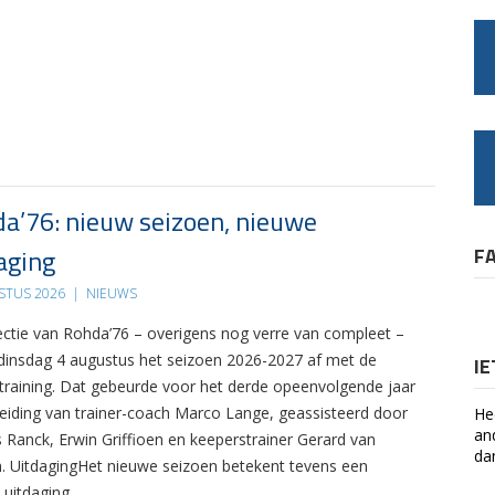
a’76: nieuw seizoen, nieuwe
aging
F
STUS 2026
|
NIEUWS
ectie van Rohda’76 – overigens nog verre van compleet –
 dinsdag 4 augustus het seizoen 2026-2027 af met de
I
 training. Dat gebeurde voor het derde opeenvolgende jaar
leiding van trainer-coach Marco Lange, geassisteerd door
He
an
s Ranck, Erwin Griffioen en keeperstrainer Gerard van
da
. UitdagingHet nieuwe seizoen betekent tevens een
 uitdaging….