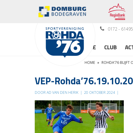
0172 - 6149
HOME
CLUB
AC
HOME
»
ROHDA’76 BLIJFT
VEP-Rohda’76.19.10.2
DOOR AD VAN DEN HERIK
|
20 OKTOBER 2024
|