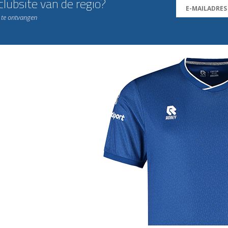
lubsite van de regio?
n te ontvangen
j de leukste club!