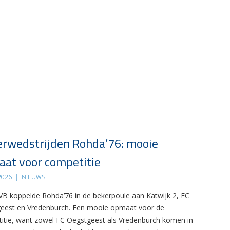
rwedstrijden Rohda’76: mooie
at voor competitie
 2026
|
NIEUWS
B koppelde Rohda’76 in de bekerpoule aan Katwijk 2, FC
eest en Vredenburch. Een mooie opmaat voor de
itie, want zowel FC Oegstgeest als Vredenburch komen in