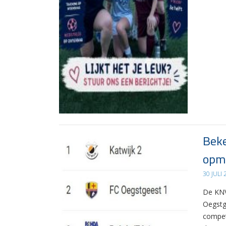
Beke
opma
30 JULI
De KNV
Oegstg
compet