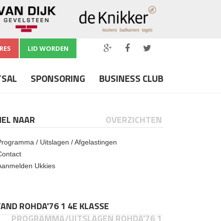
RES
LID WORDEN
TSAL
SPONSORING
BUSINESS CLUB
NEL NAAR
OVERZICHTEN
Programma / Uitslagen / Afgelastingen
Contact
Aanmelden Ukkies
AND ROHDA'76 1 4E KLASSE
PROGRAMMA/UITSLAGEN ROHDA'76 1