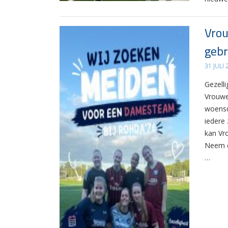
Vrou
gebr
31 JULI
Gezelli
Vrouwe
woensd
iedere 
kan Vr
Neem d
…