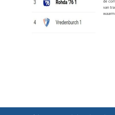
de com
van tr
waarme