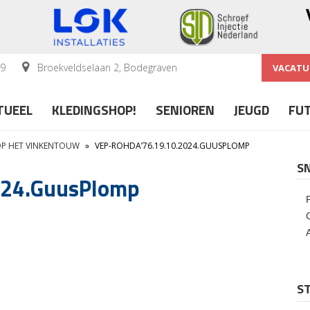
59
Broekveldselaan 2, Bodegraven
VACATU
TUEEL
KLEDINGSHOP!
SENIOREN
JEUGD
FU
 OP HET VINKENTOUW
»
VEP-ROHDA’76.19.10.2024.GUUSPLOMP
S
024.GuusPlomp
ST