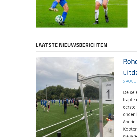
LAATSTE NIEUWSBERICHTEN
Rohd
uitd
5 AUGU
De sel
trapte
eerste
onder 
Andrie
Kooten
nieuwe