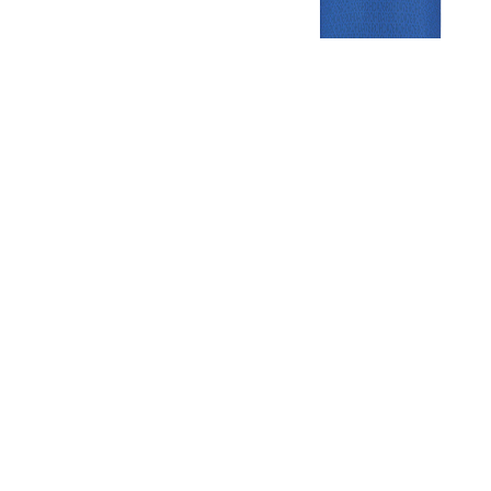
Gezellige zaterdagvereniging in Bodegraven. Het eerste elftal bij
de heren komt uit in de vierde klasse.
Club
Roosters
Overige
Algemene
Speeldagenkalender
Alcoholrichtlijn
informatie
Bardienst
In de media
Bestuur &
Schoonmaakrooster
Diverse
Commissies
kleedkamers
links