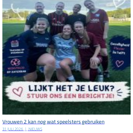
Vrouwen 2 kan nog wat speelsters gebruiken
31 JULI 2026
|
NIEUWS