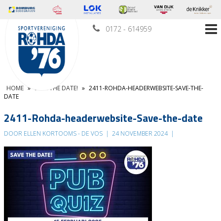
0172 - 614959
HOME
»
SAVE THE DATE!
»
2411-ROHDA-HEADERWEBSITE-SAVE-THE-
DATE
2411-Rohda-headerwebsite-Save-the-date
DOOR ELLEN KORTOOMS - DE VOS
|
24 NOVEMBER 2024
|