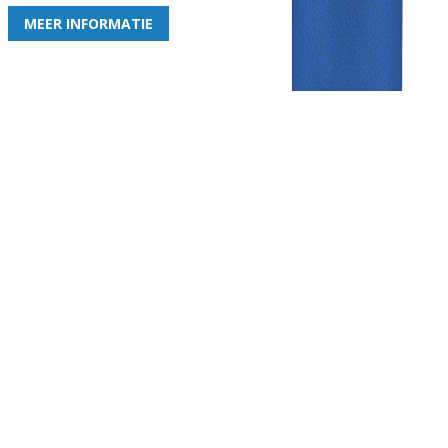
MEER INFORMATIE
Gezellige zaterdagvereniging in Bodegraven. Het eerste elftal bij
de heren komt uit in de vierde klasse.
Club
Roosters
Overige
Algemene
Speeldagenkalender
Alcoholrichtlijn
informatie
Bardienst
In de media