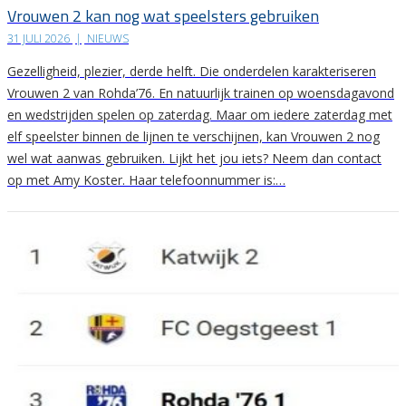
Vrouwen 2 kan nog wat speelsters gebruiken
31 JULI 2026
|
NIEUWS
Gezelligheid, plezier, derde helft. Die onderdelen karakteriseren
Vrouwen 2 van Rohda’76. En natuurlijk trainen op woensdagavond
en wedstrijden spelen op zaterdag. Maar om iedere zaterdag met
elf speelster binnen de lijnen te verschijnen, kan Vrouwen 2 nog
wel wat aanwas gebruiken. Lijkt het jou iets? Neem dan contact
op met Amy Koster. Haar telefoonnummer is:…