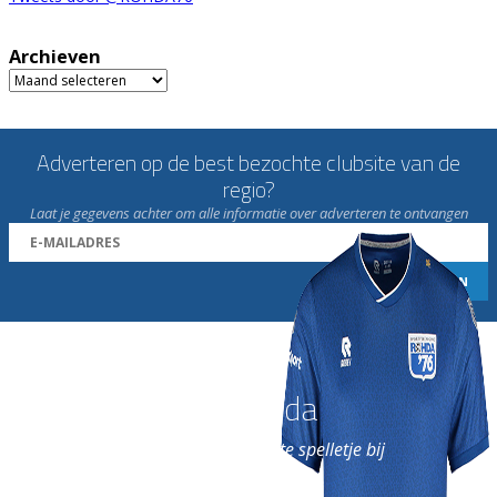
Archieven
Archieven
Adverteren op de best bezochte clubsite van de
regio?
Laat je gegevens achter om alle informatie over adverteren te ontvangen
Word nu lid van Rohda
en geniet iedere week van het leukste spelletje bij
de leukste club!