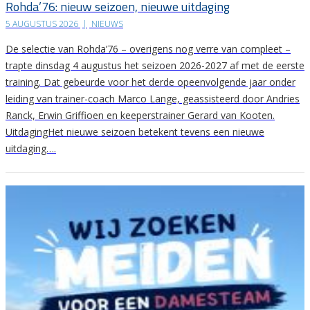
Rohda’76: nieuw seizoen, nieuwe uitdaging
5 AUGUSTUS 2026
|
NIEUWS
De selectie van Rohda’76 – overigens nog verre van compleet –
trapte dinsdag 4 augustus het seizoen 2026-2027 af met de eerste
training. Dat gebeurde voor het derde opeenvolgende jaar onder
leiding van trainer-coach Marco Lange, geassisteerd door Andries
Ranck, Erwin Griffioen en keeperstrainer Gerard van Kooten.
UitdagingHet nieuwe seizoen betekent tevens een nieuwe
uitdaging….