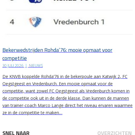
Bekerwedstrijden Rohda’76: mooie opmaat voor
competitie
30 JULI 2026
|
NIEUWS
De KNVB koppelde Rohda’76 in de bekerpoule aan Katwijk 2, FC
Oegstgeest en Vredenburch. Een mooie opmaat voor de
competitie, want zowel FC Oegstgeest als Vredenburch komen in
de competitie ook uit in de derde klasse. Dan kunnen de mannen
van trainer-coach Marco Lange direct het niveau ervaren waarmee
ze in de competitie te maken…
SNEL NAAR
OVERZICHTEN