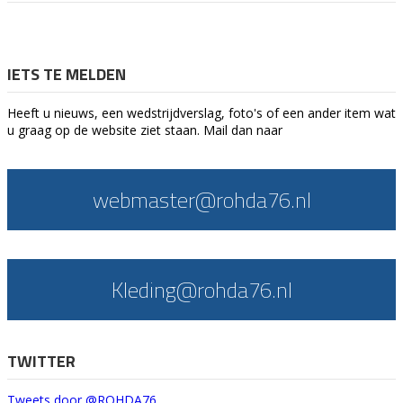
IETS TE MELDEN
Heeft u nieuws, een wedstrijdverslag, foto's of een ander item wat
u graag op de website ziet staan. Mail dan naar
webmaster@rohda76.nl
Kleding@rohda76.nl
TWITTER
Tweets door @ROHDA76