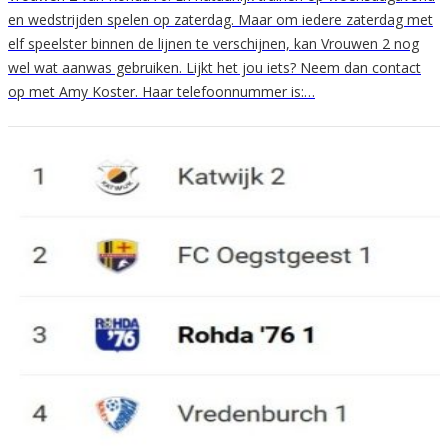
en wedstrijden spelen op zaterdag. Maar om iedere zaterdag met
elf speelster binnen de lijnen te verschijnen, kan Vrouwen 2 nog
wel wat aanwas gebruiken. Lijkt het jou iets? Neem dan contact
op met Amy Koster. Haar telefoonnummer is:…