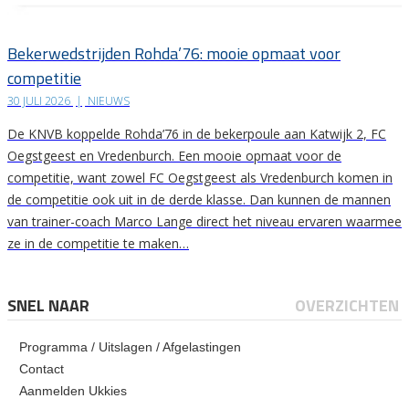
Bekerwedstrijden Rohda’76: mooie opmaat voor
competitie
30 JULI 2026
|
NIEUWS
De KNVB koppelde Rohda’76 in de bekerpoule aan Katwijk 2, FC
Oegstgeest en Vredenburch. Een mooie opmaat voor de
competitie, want zowel FC Oegstgeest als Vredenburch komen in
de competitie ook uit in de derde klasse. Dan kunnen de mannen
van trainer-coach Marco Lange direct het niveau ervaren waarmee
ze in de competitie te maken…
SNEL NAAR
OVERZICHTEN
Programma / Uitslagen / Afgelastingen
Contact
Aanmelden Ukkies