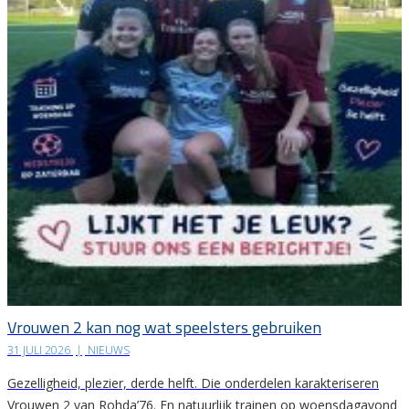
Vrouwen 2 kan nog wat speelsters gebruiken
31 JULI 2026
|
NIEUWS
Gezelligheid, plezier, derde helft. Die onderdelen karakteriseren
Vrouwen 2 van Rohda’76. En natuurlijk trainen op woensdagavond