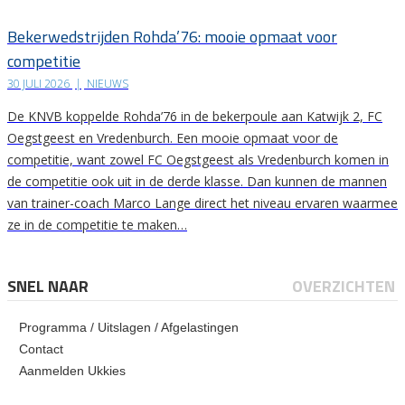
Bekerwedstrijden Rohda’76: mooie opmaat voor
competitie
30 JULI 2026
|
NIEUWS
De KNVB koppelde Rohda’76 in de bekerpoule aan Katwijk 2, FC
Oegstgeest en Vredenburch. Een mooie opmaat voor de
competitie, want zowel FC Oegstgeest als Vredenburch komen in
de competitie ook uit in de derde klasse. Dan kunnen de mannen
van trainer-coach Marco Lange direct het niveau ervaren waarmee
ze in de competitie te maken…
SNEL NAAR
OVERZICHTEN
Programma / Uitslagen / Afgelastingen
Contact
Aanmelden Ukkies