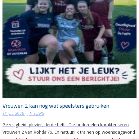
Vrouwen 2 kan nog wat speelsters gebruiken
31 JULI 2026
|
NIEUWS
Gezelligheid, plezier, derde helft. Die onderdelen karakteriseren
Vrouwen 2 van Rohda’76. En natuurlijk trainen op woensdagavond