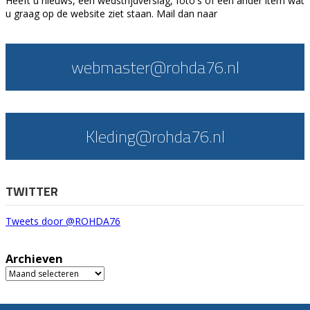
Heeft u nieuws, een wedstrijdverslag, foto's of een ander item wat
u graag op de website ziet staan. Mail dan naar
webmaster@rohda76.nl
Kleding@rohda76.nl
TWITTER
Tweets door @ROHDA76
Archieven
Archieven