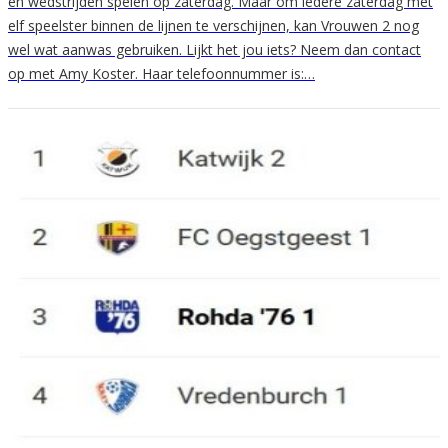
en wedstrijden spelen op zaterdag. Maar om iedere zaterdag met
elf speelster binnen de lijnen te verschijnen, kan Vrouwen 2 nog
wel wat aanwas gebruiken. Lijkt het jou iets? Neem dan contact
op met Amy Koster. Haar telefoonnummer is:…