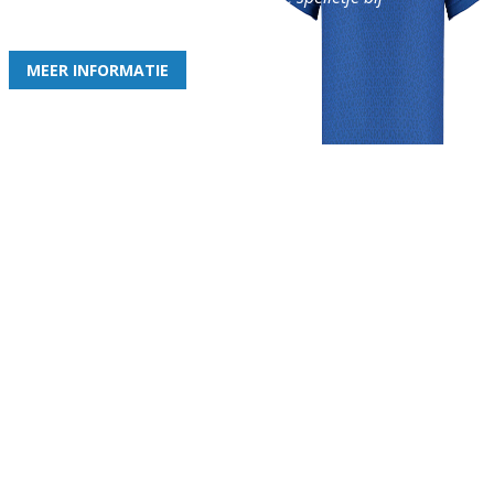
de leukste club!
MEER INFORMATIE
Gezellige zaterdagvereniging in Bodegraven. Het eerste elftal bij
de heren komt uit in de vierde klasse.
Club
Roosters
Overige
Algemene
Speeldagenkalender
Alcoholrichtlijn