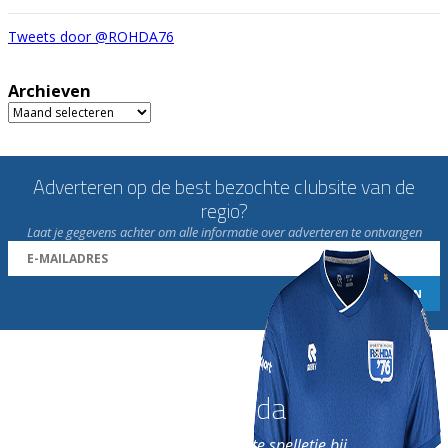
Tweets door @ROHDA76
Archieven
Archieven
Adverteren op de best bezochte clubsite van de
regio?
Laat je gegevens achter om alle informatie over adverteren te ontvangen
Word nu lid van Rohda
en geniet iedere week van het leukste spelletje bij