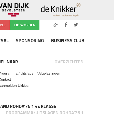
RES
LID WORDEN
TSAL
SPONSORING
BUSINESS CLUB
NEL NAAR
OVERZICHTEN
Programma / Uitslagen / Afgelastingen
Contact
Aanmelden Ukkies
AND ROHDA'76 1 4E KLASSE
PROGRAMMA/UITSLAGEN ROHDA'76 1