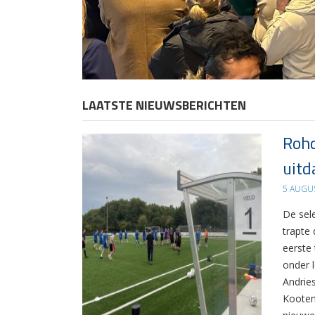
LAATSTE NIEUWSBERICHTEN
Rohd
uitd
5 AUGU
De sel
trapte
eerste
onder 
Andrie
Kooten