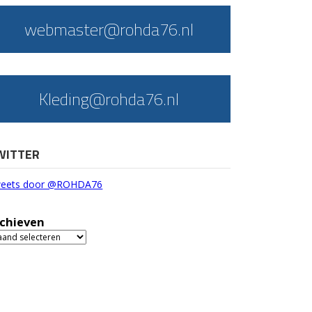
webmaster@rohda76.nl
Kleding@rohda76.nl
WITTER
eets door @ROHDA76
chieven
chieven