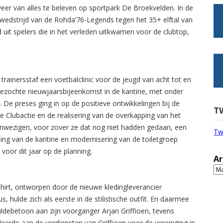
weer van alles te beleven op sportpark De Broekvelden. In de
 wedstrijd van de Rohda’76-Legends tegen het 35+ elftal van
 uit spelers die in het verleden uitkwamen voor de clubtop,
trainersstaf een voetbalclinic voor de jeugd van acht tot en
 bezochte nieuwjaarsbijeenkomst in de kantine, met onder
De preses ging in op de positieve ontwikkelingen bij de
T
e Clubactie en de realisering van de overkapping van het
aanwezigen, voor zover ze dat nog niet hadden gedaan, een
Tw
ng van de kantine en modernisering van de toiletgroep
 voor dit jaar op de planning.
Ar
Ar
hirt, ontworpen door de nieuwe kledingleverancier
hulde zich als eerste in de stilistische outfit. En daarmee
debetoon aan zijn voorganger Arjan Griffioen, tevens
eerde aan de verdiensten van Griffioen voor de vereniging in