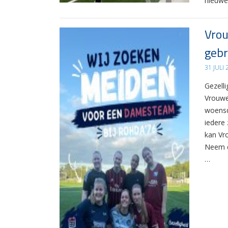
nieuwe
Vrou
gebr
31 JULI
Gezelli
Vrouwe
woensd
iedere 
kan Vr
Neem d
…