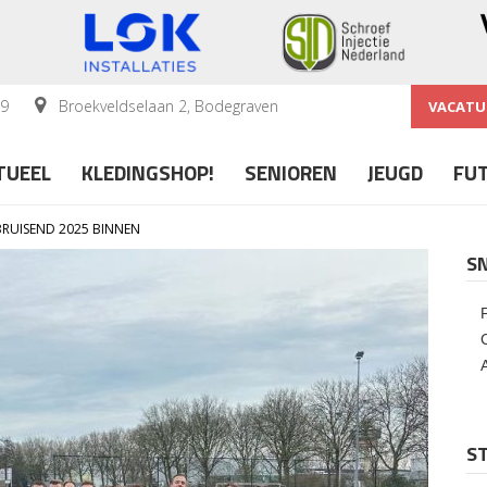
59
Broekveldselaan 2, Bodegraven
VACATU
TUEEL
KLEDINGSHOP!
SENIOREN
JEUGD
FU
BRUISEND 2025 BINNEN
S
ST