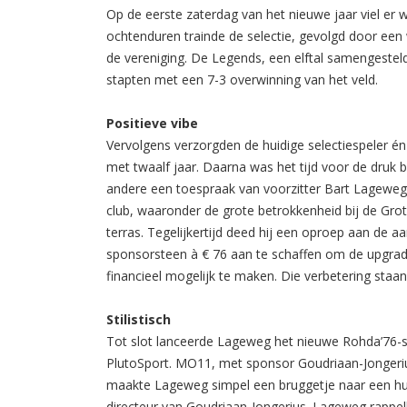
Op de eerste zaterdag van het nieuwe jaar viel er 
ochtenduren trainde de selectie, gevolgd door een
de vereniging. De Legends, een elftal samengesteld
stapten met een 7-3 overwinning van het veld.
Positieve vibe
Vervolgens verzorgden de huidige selectiespeler én 
met twaalf jaar. Daarna was het tijd voor de druk
andere een toespraak van voorzitter Bart Lageweg. 
club, waaronder de grote betrokkenheid bij de Grot
terras. Tegelijkertijd deed hij een oproep aan de 
sponsorsteen à € 76 aan te schaffen om de upgradi
financieel mogelijk te maken. Die verbetering staan
Stilistisch
Tot slot lanceerde Lageweg het nieuwe Rohda’76-s
PlutoSport. MO11, met sponsor Goudriaan-Jongerius, 
maakte Lageweg simpel een bruggetje naar een hul
directeur van Goudriaan-Jongerius. Lageweg rappell