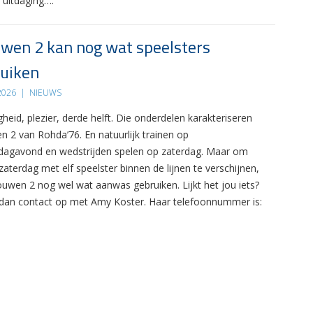
 uitdaging….
wen 2 kan nog wat speelsters
uiken
 2026
|
NIEUWS
gheid, plezier, derde helft. Die onderdelen karakteriseren
n 2 van Rohda’76. En natuurlijk trainen op
agavond en wedstrijden spelen op zaterdag. Maar om
zaterdag met elf speelster binnen de lijnen te verschijnen,
ouwen 2 nog wel wat aanwas gebruiken. Lijkt het jou iets?
an contact op met Amy Koster. Haar telefoonnummer is: