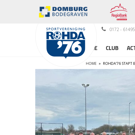
0172 - 6149
HOME
CLUB
AC
HOME
»
ROHDA’76 STAPT 