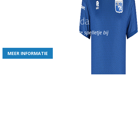
Word nu lid van Rohda
en geniet iedere week van het leukste spelletje bij
de leukste club!
MEER INFORMATIE
Gezellige zaterdagvereniging in Bodegraven. Het eerste elftal bij
de heren komt uit in de vierde klasse.