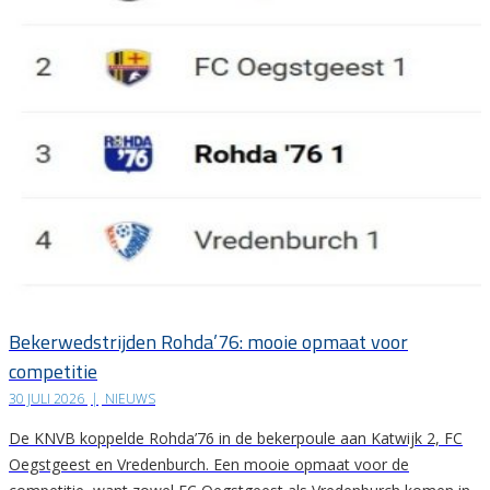
Bekerwedstrijden Rohda’76: mooie opmaat voor
competitie
30 JULI 2026
|
NIEUWS
De KNVB koppelde Rohda’76 in de bekerpoule aan Katwijk 2, FC
Oegstgeest en Vredenburch. Een mooie opmaat voor de