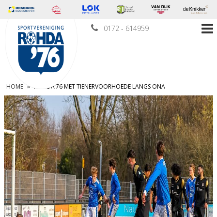
0172 - 614959
HOME
»
ROHDA’76 MET TIENERVOORHOEDE LANGS ONA