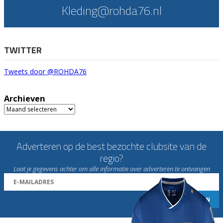
Kleding@rohda76.nl
TWITTER
Tweets door @ROHDA76
Archieven
Archieven
Adverteren op de best bezochte clubsite van de
regio?
Laat je gegevens achter om alle informatie over adverteren te ontvangen