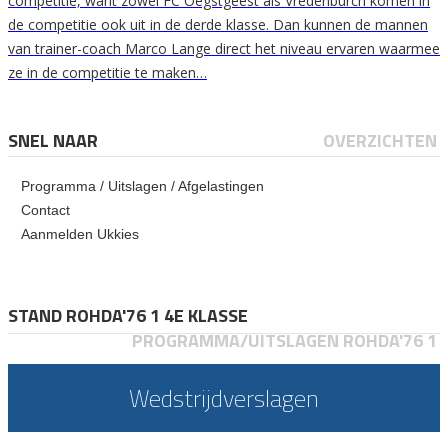
competitie, want zowel FC Oegstgeest als Vredenburch komen in
de competitie ook uit in de derde klasse. Dan kunnen de mannen
van trainer-coach Marco Lange direct het niveau ervaren waarmee
ze in de competitie te maken…
SNEL NAAR
OVERZICHTEN
Programma / Uitslagen / Afgelastingen
Contact
Aanmelden Ukkies
STAND ROHDA'76 1 4E KLASSE
PROGRAMMA/UITSLAGEN ROHDA'76 1
Wedstrijdverslagen