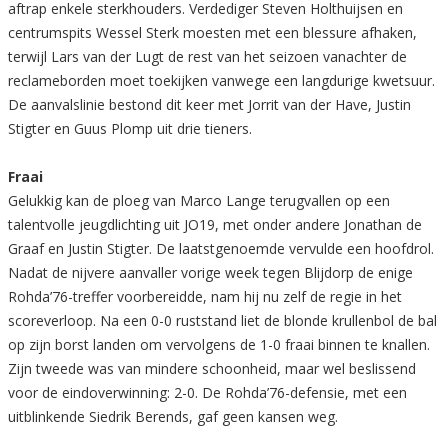
aftrap enkele sterkhouders. Verdediger Steven Holthuijsen en
centrumspits Wessel Sterk moesten met een blessure afhaken,
terwijl Lars van der Lugt de rest van het seizoen vanachter de
reclameborden moet toekijken vanwege een langdurige kwetsuur.
De aanvalslinie bestond dit keer met Jorrit van der Have, Justin
Stigter en Guus Plomp uit drie tieners.
Fraai
Gelukkig kan de ploeg van Marco Lange terugvallen op een
talentvolle jeugdlichting uit JO19, met onder andere Jonathan de
Graaf en Justin Stigter. De laatstgenoemde vervulde een hoofdrol.
Nadat de nijvere aanvaller vorige week tegen Blijdorp de enige
Rohda’76-treffer voorbereidde, nam hij nu zelf de regie in het
scoreverloop. Na een 0-0 ruststand liet de blonde krullenbol de bal
op zijn borst landen om vervolgens de 1-0 fraai binnen te knallen.
Zijn tweede was van mindere schoonheid, maar wel beslissend
voor de eindoverwinning: 2-0. De Rohda’76-defensie, met een
uitblinkende Siedrik Berends, gaf geen kansen weg.