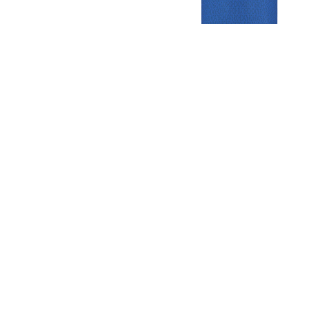
Gezellige zaterdagvereniging in Bodegraven. Het eerste elftal bij
de heren komt uit in de vierde klasse.
Club
Roosters
Overige
Algemene
Speeldagenkalender
Alcoholrichtlijn
informatie
Bardienst
In de media
Bestuur &
Schoonmaakrooster
Diverse
Commissies
kleedkamers
links