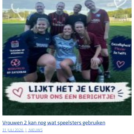
Vrouwen 2 kan nog wat speelsters gebruiken
31 JULI 2026
|
NIEUWS