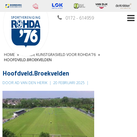
0172 - 614959
HOME
»
TWEEDE KUNSTGRASVELD VOOR ROHDA’76
»
HOOFDVELD.BROEKVELDEN
Hoofdveld.Broekvelden
DOOR AD VAN DEN HERIK
|
20 FEBRUARI 2025
|