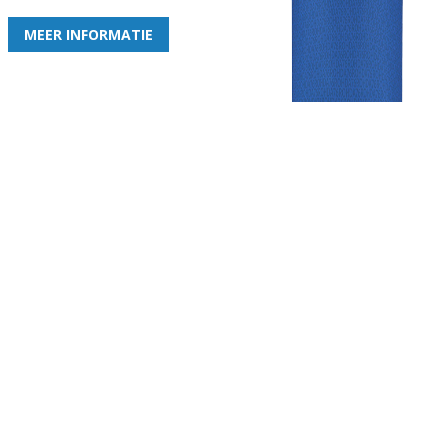
MEER INFORMATIE
Gezellige zaterdagvereniging in Bodegraven. Het eerste elftal bij
de heren komt uit in de vierde klasse.
Club
Roosters
Overige
Algemene
Speeldagenkalender
Alcoholrichtlijn
informatie
Bardienst
In de media