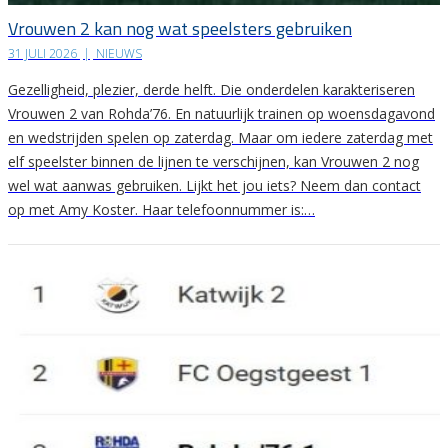
Vrouwen 2 kan nog wat speelsters gebruiken
31 JULI 2026
|
NIEUWS
Gezelligheid, plezier, derde helft. Die onderdelen karakteriseren
Vrouwen 2 van Rohda’76. En natuurlijk trainen op woensdagavond
en wedstrijden spelen op zaterdag. Maar om iedere zaterdag met
elf speelster binnen de lijnen te verschijnen, kan Vrouwen 2 nog
wel wat aanwas gebruiken. Lijkt het jou iets? Neem dan contact
op met Amy Koster. Haar telefoonnummer is:…