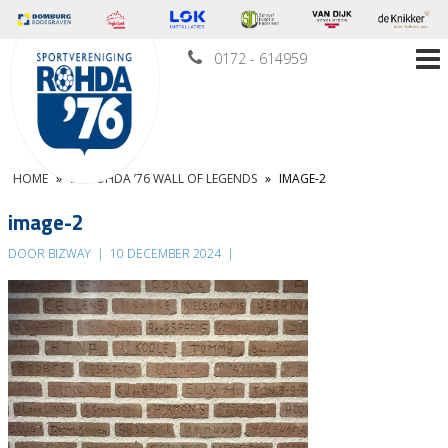
0172 - 614959
HOME
»
DE ROHDA ’76 WALL OF LEGENDS
»
IMAGE-2
image-2
DOOR BIZWAY
|
10 DECEMBER 2024
|