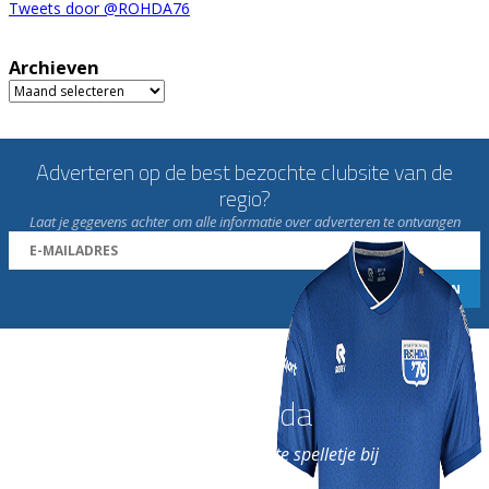
Tweets door @ROHDA76
Archieven
Archieven
Adverteren op de best bezochte clubsite van de
regio?
Laat je gegevens achter om alle informatie over adverteren te ontvangen
Word nu lid van Rohda
en geniet iedere week van het leukste spelletje bij
de leukste club!