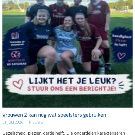
Vrouwen 2 kan nog wat speelsters gebruiken
31 JULI 2026
|
NIEUWS
Gezelligheid, plezier, derde helft. Die onderdelen karakteriseren