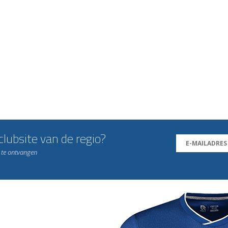
lubsite van de regio?
n te ontvangen