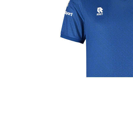
j de leukste club!
Club
Roosters
Ove
Algemene informatie
Speeldagenkalender
Alcoho
Bestuur & Commissies
Bardienst
In de
Vacatures
Schoonmaakrooster
Diver