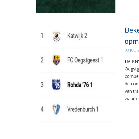
Beke
opma
30 JULI
De KNV
Oegstg
compet
de com
van tr
waarme