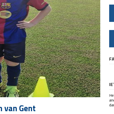
F
I
He
an
n van Gent
da