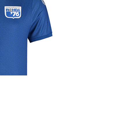
rige
lrichtlijn
 media
se links