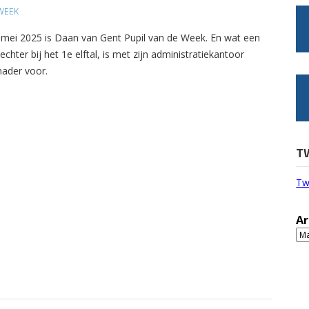
WEEK
3 mei 2025 is Daan van Gent Pupil van de Week. En wat een
chter bij het 1e elftal, is met zijn administratiekantoor
nader voor.
T
Tw
Ar
Ar