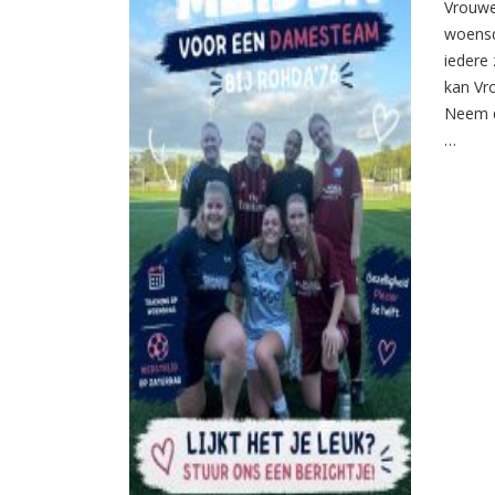
Vrouwe
woensd
iedere 
kan Vr
Neem d
…