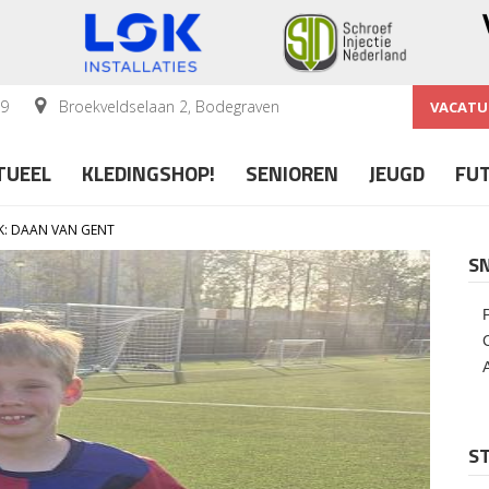
59
Broekveldselaan 2, Bodegraven
VACATU
TUEEL
KLEDINGSHOP!
SENIOREN
JEUGD
FU
K: DAAN VAN GENT
S
ST