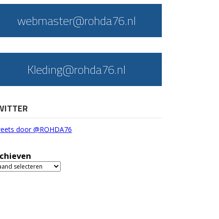
webmaster@rohda76.nl
Kleding@rohda76.nl
WITTER
eets door @ROHDA76
chieven
chieven