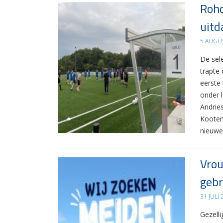
Rohd
uitd
5 AUGU
De sel
trapte
eerste
onder 
Andrie
Kooten
nieuwe
Vrou
gebr
31 JULI
Gezelli