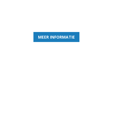
Word nu lid van Rohda
en geniet iedere week van het leukste spelletje bi
MEER INFORMATIE
Gezellige zaterdagvereniging in Bodegraven.