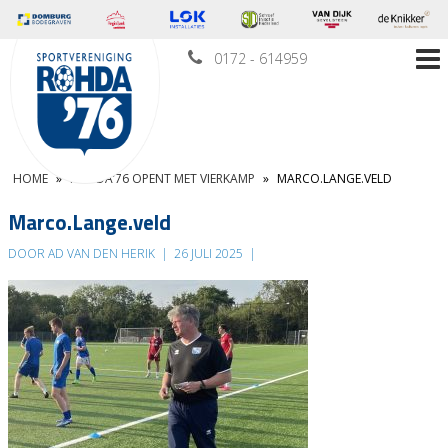
0172 - 614959
HOME
»
ROHDA’76 OPENT MET VIERKAMP
»
MARCO.LANGE.VELD
Marco.Lange.veld
DOOR AD VAN DEN HERIK
|
26 JULI 2025
|