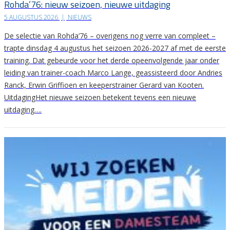
Rohda’76: nieuw seizoen, nieuwe uitdaging
5 AUGUSTUS 2026
|
NIEUWS
De selectie van Rohda’76 – overigens nog verre van compleet –
trapte dinsdag 4 augustus het seizoen 2026-2027 af met de eerste
training. Dat gebeurde voor het derde opeenvolgende jaar onder
leiding van trainer-coach Marco Lange, geassisteerd door Andries
Ranck, Erwin Griffioen en keeperstrainer Gerard van Kooten.
UitdagingHet nieuwe seizoen betekent tevens een nieuwe
uitdaging….