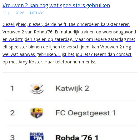
Vrouwen 2 kan nog wat speelsters gebruiken
31 JULI 2026
|
NIEUWS
Gezelligheid, plezier, derde helft. Die onderdelen karakteriseren
Vrouwen 2 van Rohda’76. En natuurlijk trainen op woensdagavond
en wedstrijden spelen op zaterdag. Maar om iedere zaterdag met
elf speelster binnen de lijnen te verschijnen, kan Vrouwen 2 nog
wel wat aanwas gebruiken. Lijkt het jou iets? Neem dan contact
op met Amy Koster. Haar telefoonnummer is:…