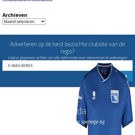
Archieven
Archieven
Adverteren op de best bezochte clubsite van de
regio?
Laat je gegevens achter om alle informatie over adverteren te ontvangen
Word nu lid van Rohda
en geniet iedere week van het leukste spelletje bij
de leukste club!