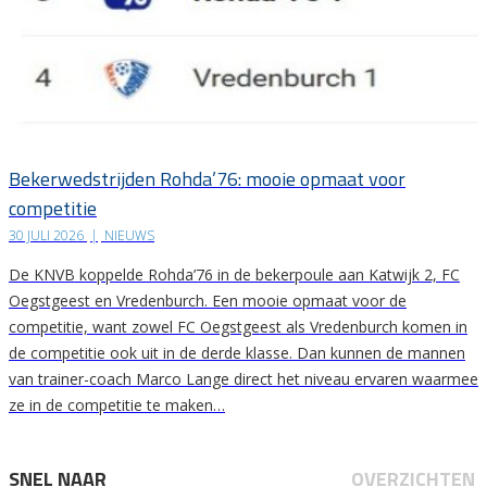
Bekerwedstrijden Rohda’76: mooie opmaat voor
competitie
30 JULI 2026
|
NIEUWS
De KNVB koppelde Rohda’76 in de bekerpoule aan Katwijk 2, FC
Oegstgeest en Vredenburch. Een mooie opmaat voor de
competitie, want zowel FC Oegstgeest als Vredenburch komen in
de competitie ook uit in de derde klasse. Dan kunnen de mannen
van trainer-coach Marco Lange direct het niveau ervaren waarmee
ze in de competitie te maken…
SNEL NAAR
OVERZICHTEN