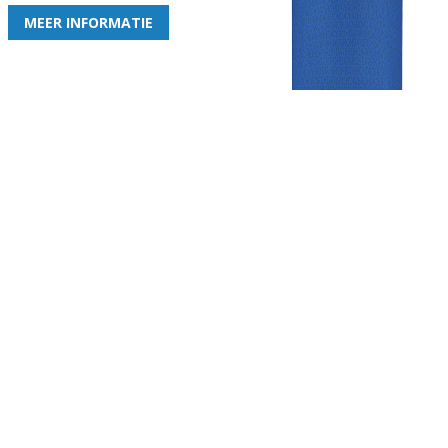
MEER INFORMATIE
Gezellige zaterdagvereniging in Bodegraven. Het eerste elftal bij
de heren komt uit in de vierde klasse.
Club
Roosters
Overige
Algemene
Speeldagenkalender
Alcoholrichtlijn
informatie
Bardienst
In de media