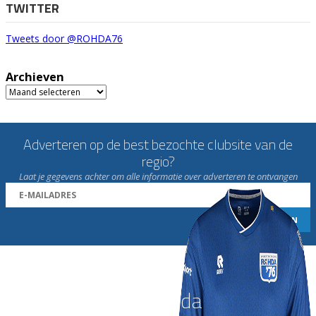
TWITTER
Tweets door @ROHDA76
Archieven
Archieven
Adverteren op de best bezochte clubsite van de
regio?
Laat je gegevens achter om alle informatie over adverteren te ontvangen
Word nu lid van Rohda