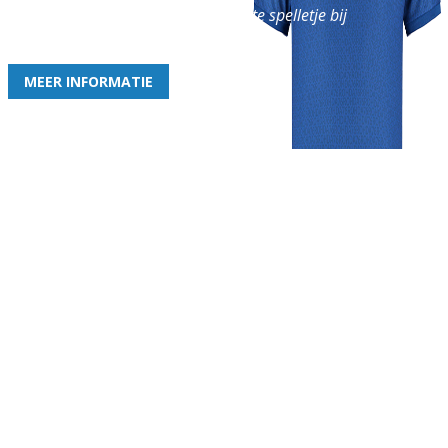
en geniet iedere week van het leukste spelletje bij
de leukste club!
MEER INFORMATIE
Gezellige zaterdagvereniging in Bodegraven. Het eerste elftal bij
de heren komt uit in de vierde klasse.
Club
Roosters
Overige