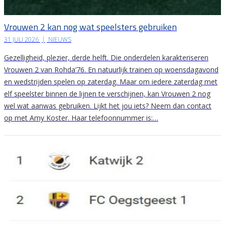
Vrouwen 2 kan nog wat speelsters gebruiken
31 JULI 2026
|
NIEUWS
Gezelligheid, plezier, derde helft. Die onderdelen karakteriseren
Vrouwen 2 van Rohda’76. En natuurlijk trainen op woensdagavond
en wedstrijden spelen op zaterdag. Maar om iedere zaterdag met
elf speelster binnen de lijnen te verschijnen, kan Vrouwen 2 nog
wel wat aanwas gebruiken. Lijkt het jou iets? Neem dan contact
op met Amy Koster. Haar telefoonnummer is:…