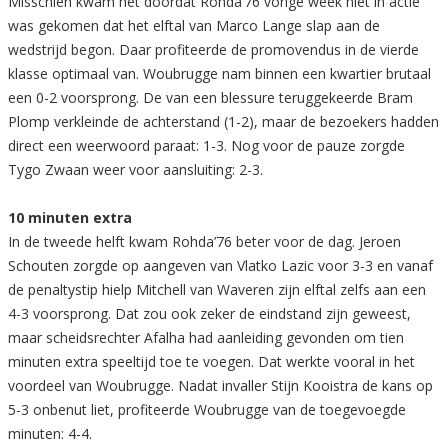
Misschien kwam het doordat Rohda’76 vorige week niet in actie
was gekomen dat het elftal van Marco Lange slap aan de
wedstrijd begon. Daar profiteerde de promovendus in de vierde
klasse optimaal van. Woubrugge nam binnen een kwartier brutaal
een 0-2 voorsprong. De van een blessure teruggekeerde Bram
Plomp verkleinde de achterstand (1-2), maar de bezoekers hadden
direct een weerwoord paraat: 1-3. Nog voor de pauze zorgde
Tygo Zwaan weer voor aansluiting: 2-3.
10 minuten extra
In de tweede helft kwam Rohda’76 beter voor de dag. Jeroen
Schouten zorgde op aangeven van Vlatko Lazic voor 3-3 en vanaf
de penaltystip hielp Mitchell van Waveren zijn elftal zelfs aan een
4-3 voorsprong. Dat zou ook zeker de eindstand zijn geweest,
maar scheidsrechter Afalha had aanleiding gevonden om tien
minuten extra speeltijd toe te voegen. Dat werkte vooral in het
voordeel van Woubrugge. Nadat invaller Stijn Kooistra de kans op
5-3 onbenut liet, profiteerde Woubrugge van de toegevoegde
minuten: 4-4.