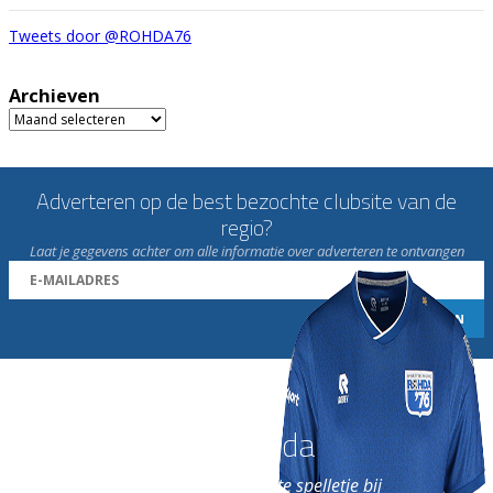
Tweets door @ROHDA76
Archieven
Archieven
Adverteren op de best bezochte clubsite van de
regio?
Laat je gegevens achter om alle informatie over adverteren te ontvangen
Word nu lid van Rohda
en geniet iedere week van het leukste spelletje bij