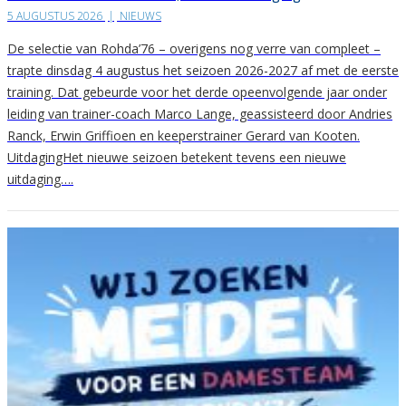
5 AUGUSTUS 2026
|
NIEUWS
De selectie van Rohda’76 – overigens nog verre van compleet –
trapte dinsdag 4 augustus het seizoen 2026-2027 af met de eerste
training. Dat gebeurde voor het derde opeenvolgende jaar onder
leiding van trainer-coach Marco Lange, geassisteerd door Andries
Ranck, Erwin Griffioen en keeperstrainer Gerard van Kooten.
UitdagingHet nieuwe seizoen betekent tevens een nieuwe
uitdaging….