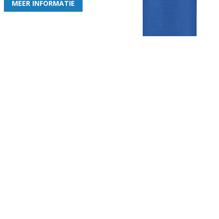
MEER INFORMATIE
Gezellige zaterdagvereniging in Bodegraven. Het eerste elftal bij
de heren komt uit in de vierde klasse.
Club
Roosters
Overige
Algemene
Speeldagenkalender
Alcoholrichtlijn
informatie
Bardienst
In de media
Bestuur &
Schoonmaakrooster
Diverse