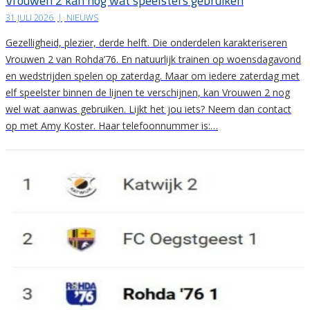
Vrouwen 2 kan nog wat speelsters gebruiken
31 JULI 2026
|
NIEUWS
Gezelligheid, plezier, derde helft. Die onderdelen karakteriseren
Vrouwen 2 van Rohda’76. En natuurlijk trainen op woensdagavond
en wedstrijden spelen op zaterdag. Maar om iedere zaterdag met
elf speelster binnen de lijnen te verschijnen, kan Vrouwen 2 nog
wel wat aanwas gebruiken. Lijkt het jou iets? Neem dan contact
op met Amy Koster. Haar telefoonnummer is:…