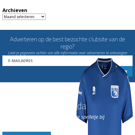
Archieven
Archieven
Adverteren op de best bezochte clubsite van de
regio?
Laat je gegevens achter om alle informatie over adverteren te ontvangen
Word nu lid van Rohda
en geniet iedere week van het leukste spelletje bij
de leukste club!