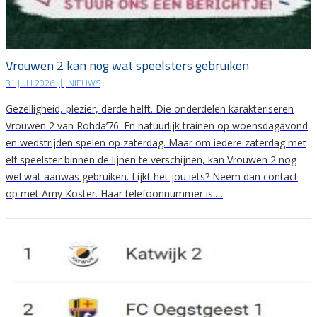
Vrouwen 2 kan nog wat speelsters gebruiken
31 JULI 2026
|
NIEUWS
Gezelligheid, plezier, derde helft. Die onderdelen karakteriseren
Vrouwen 2 van Rohda’76. En natuurlijk trainen op woensdagavond
en wedstrijden spelen op zaterdag. Maar om iedere zaterdag met
elf speelster binnen de lijnen te verschijnen, kan Vrouwen 2 nog
wel wat aanwas gebruiken. Lijkt het jou iets? Neem dan contact
op met Amy Koster. Haar telefoonnummer is:…