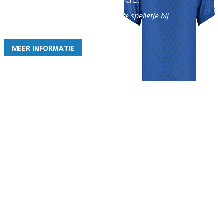
en geniet iedere week van het leukste spelletje bij
de leukste club!
MEER INFORMATIE
Gezellige zaterdagvereniging in Bodegraven. Het eerste elftal bij
de heren komt uit in de vierde klasse.
Club
Roosters
Overige