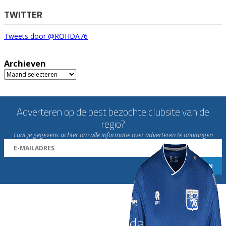
TWITTER
Tweets door @ROHDA76
Archieven
Archieven
Adverteren op de best bezochte clubsite van de
regio?
Laat je gegevens achter om alle informatie over adverteren te ontvangen
Word nu lid van Rohda