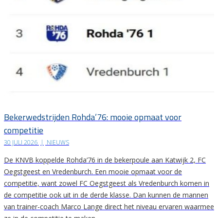
Bekerwedstrijden Rohda’76: mooie opmaat voor
competitie
30 JULI 2026
|
NIEUWS
De KNVB koppelde Rohda’76 in de bekerpoule aan Katwijk 2, FC
Oegstgeest en Vredenburch. Een mooie opmaat voor de
competitie, want zowel FC Oegstgeest als Vredenburch komen in
de competitie ook uit in de derde klasse. Dan kunnen de mannen
van trainer-coach Marco Lange direct het niveau ervaren waarmee