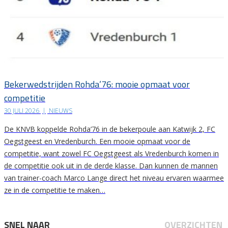
Bekerwedstrijden Rohda’76: mooie opmaat voor
competitie
30 JULI 2026
|
NIEUWS
De KNVB koppelde Rohda’76 in de bekerpoule aan Katwijk 2, FC
Oegstgeest en Vredenburch. Een mooie opmaat voor de
competitie, want zowel FC Oegstgeest als Vredenburch komen in
de competitie ook uit in de derde klasse. Dan kunnen de mannen
van trainer-coach Marco Lange direct het niveau ervaren waarmee
ze in de competitie te maken…
SNEL NAAR
OVERZICHTEN