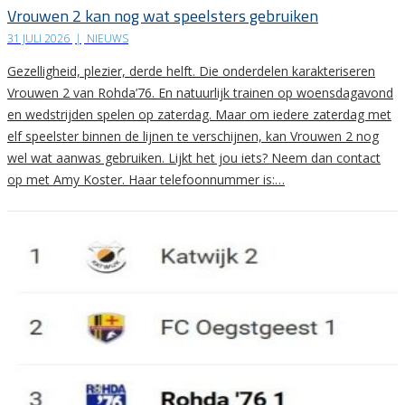
Vrouwen 2 kan nog wat speelsters gebruiken
31 JULI 2026
|
NIEUWS
Gezelligheid, plezier, derde helft. Die onderdelen karakteriseren
Vrouwen 2 van Rohda’76. En natuurlijk trainen op woensdagavond
en wedstrijden spelen op zaterdag. Maar om iedere zaterdag met
elf speelster binnen de lijnen te verschijnen, kan Vrouwen 2 nog
wel wat aanwas gebruiken. Lijkt het jou iets? Neem dan contact
op met Amy Koster. Haar telefoonnummer is:…