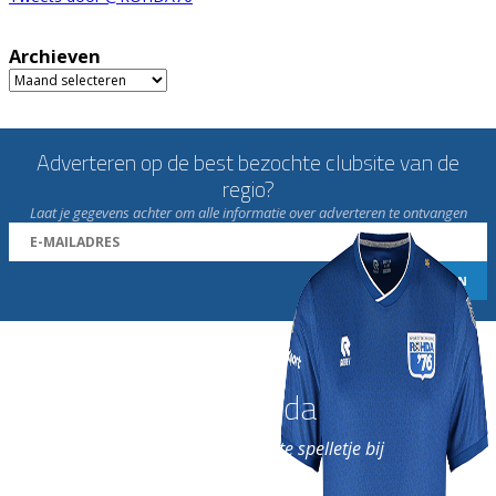
Archieven
Archieven
Adverteren op de best bezochte clubsite van de
regio?
Laat je gegevens achter om alle informatie over adverteren te ontvangen
Word nu lid van Rohda
en geniet iedere week van het leukste spelletje bij
de leukste club!