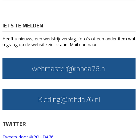
IETS TE MELDEN
Heeft u nieuws, een wedstrijdverslag, foto's of een ander item wat
u graag op de website ziet staan. Mail dan naar
webmaster@rohda76.nl
Kleding@rohda76.nl
TWITTER
Tweets door @ROHDA76