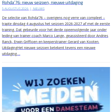
Rohda’76: nieuw seizoen, nieuwe uitdaging
5 AUGUSTUS 2026
|
NIEUWS
De selectie van Rohda’76 – overigens nog verre van compleet –
trapte dinsdag 4 augustus het seizoen 2026-2027 af met de eerste
training. Dat gebeurde voor het derde opeenvolgende jaar onder
leiding van trainer-coach Marco Lange, geassisteerd door Andries
Ranck, Erwin Griffioen en keeperstrainer Gerard van Kooten.
UitdagingHet nieuwe seizoen betekent tevens een nieuwe
uitdaging….