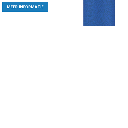
MEER INFORMATIE
Gezellige zaterdagvereniging in Bodegraven. Het eerste elftal bij
de heren komt uit in de vierde klasse.
Club
Roosters
Overige
Algemene
Speeldagenkalender
Alcoholrichtlijn
informatie
Bardienst
In de media